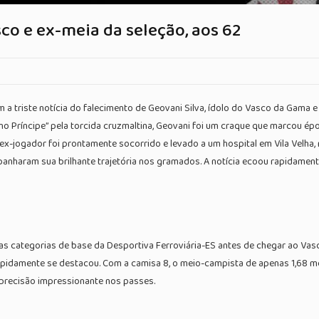
sco e ex-meia da seleção, aos 62
 a triste notícia do falecimento de Geovani Silva, ídolo do Vasco da Gama e 
o Príncipe” pela torcida cruzmaltina, Geovani foi um craque que marcou ép
x-jogador foi prontamente socorrido e levado a um hospital em Vila Velha, m
anharam sua brilhante trajetória nos gramados. A notícia ecoou rapidame
 nas categorias de base da Desportiva Ferroviária-ES antes de chegar ao Vas
apidamente se destacou. Com a camisa 8, o meio-campista de apenas 1,68 m
 precisão impressionante nos passes.