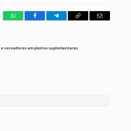
WhatsApp
Facebook
Telegrama
Copiar
E-
Link
mail
s e vereadores em pleitos suplementares