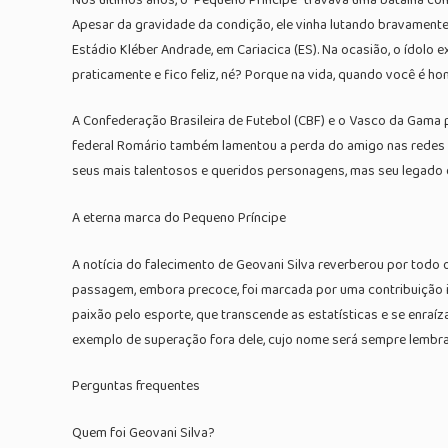
Apesar da gravidade da condição, ele vinha lutando bravamente
Estádio Kléber Andrade, em Cariacica (ES). Na ocasião, o ídol
praticamente e fico feliz, né? Porque na vida, quando você é h
A Confederação Brasileira de Futebol (CBF) e o Vasco da Gama 
federal Romário também lamentou a perda do amigo nas redes so
seus mais talentosos e queridos personagens, mas seu legado 
A eterna marca do Pequeno Príncipe
A notícia do falecimento de Geovani Silva reverberou por todo 
passagem, embora precoce, foi marcada por uma contribuição ine
paixão pelo esporte, que transcende as estatísticas e se enraíz
exemplo de superação fora dele, cujo nome será sempre lembra
Perguntas frequentes
Quem foi Geovani Silva?