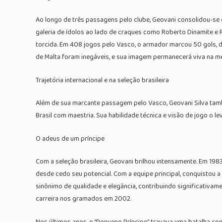
Ao longo de três passagens pelo clube, Geovani consolidou-se 
galeria de ídolos ao lado de craques como Roberto Dinamite e 
torcida. Em 408 jogos pelo Vasco, o armador marcou 50 gols, 
de Malta foram inegáveis, e sua imagem permanecerá viva na m
Trajetória internacional e na seleção brasileira
Além de sua marcante passagem pelo Vasco, Geovani Silva també
Brasil com maestria. Sua habilidade técnica e visão de jogo o l
O adeus de um príncipe
Com a seleção brasileira, Geovani brilhou intensamente. Em 1
desde cedo seu potencial. Com a equipe principal, conquistou
sinônimo de qualidade e elegância, contribuindo significativame
carreira nos gramados em 2002.
Nos últimos anos, o “Pequeno Príncipe” travava uma batalha co