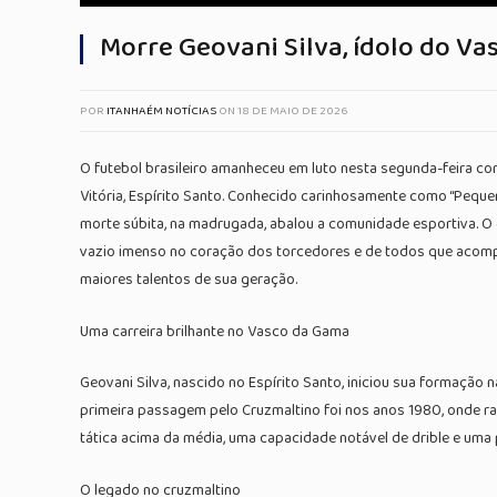
Morre Geovani Silva, ídolo do Va
POR
ITANHAÉM NOTÍCIAS
ON
18 DE MAIO DE 2026
O futebol brasileiro amanheceu em luto nesta segunda-feira com
Vitória, Espírito Santo. Conhecido carinhosamente como “Pequen
morte súbita, na madrugada, abalou a comunidade esportiva. O e
vazio imenso no coração dos torcedores e de todos que acomp
maiores talentos de sua geração.
Uma carreira brilhante no Vasco da Gama
Geovani Silva, nascido no Espírito Santo, iniciou sua formação
primeira passagem pelo Cruzmaltino foi nos anos 1980, onde r
tática acima da média, uma capacidade notável de drible e uma
O legado no cruzmaltino