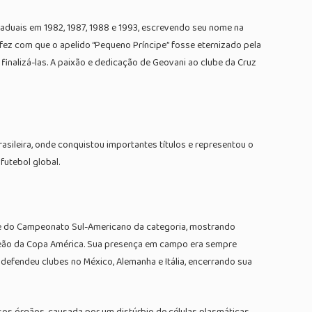
taduais em 1982, 1987, 1988 e 1993, escrevendo seu nome na
fez com que o apelido “Pequeno Príncipe” fosse eternizado pela
nalizá-las. A paixão e dedicação de Geovani ao clube da Cruz
sileira, onde conquistou importantes títulos e representou o
futebol global.
0 e do Campeonato Sul-Americano da categoria, mostrando
mpeão da Copa América. Sua presença em campo era sempre
 defendeu clubes no México, Alemanha e Itália, encerrando sua
os órgãos, causada por um distúrbio de células plasmáticas.