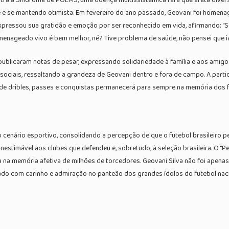
 e se mantendo otimista. Em fevereiro do ano passado, Geovani foi homenag
o expressou sua gratidão e emoção por ser reconhecido em vida, afirmando: 
omenageado vivo é bem melhor, né? Tive problema de saúde, não pensei que i
publicaram notas de pesar, expressando solidariedade à família e aos amigo
ciais, ressaltando a grandeza de Geovani dentro e fora de campo. A partid
de dribles, passes e conquistas permanecerá para sempre na memória dos f
o cenário esportivo, consolidando a percepção de que o futebol brasileiro p
stimável aos clubes que defendeu e, sobretudo, à seleção brasileira. O “Peq
a na memória afetiva de milhões de torcedores. Geovani Silva não foi apenas
do com carinho e admiração no panteão dos grandes ídolos do futebol naci