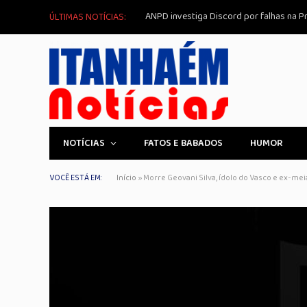
ANPD investiga Discord por falhas na P
ÚLTIMAS NOTÍCIAS:
NOTÍCIAS
FATOS E BABADOS
HUMOR
VOCÊ ESTÁ EM:
Início
»
Morre Geovani Silva, ídolo do Vasco e ex-mei