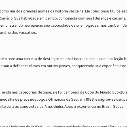
como um dos grandes nomes da história vascaína. Ele colecionou títulos es
Romário. Sua habilidade em campo, combinada com sua liderança e carisma, 
demonstrando não apenas sua capacidade de criar jogadas, mas também de fi
emória dos vascaínos.
m teve uma carreira de destaque em nível internacional e com a seleção bra
evaram a defender clubes em outros países, enriquecendo sua experiência no 
983, ainda nas categorias de base, ele foi campeão da Copa do Mundo Sub-2
 a medalha de prata nos Jogos Olímpicos de Seul, em 1988, e sagrou-se ca
nte para as conquistas da Amarelinha. Após a experiência no Brasil, Geovani
ntra a Síndrome de POEMS, uma doença multissistêmica rara que afeta divers