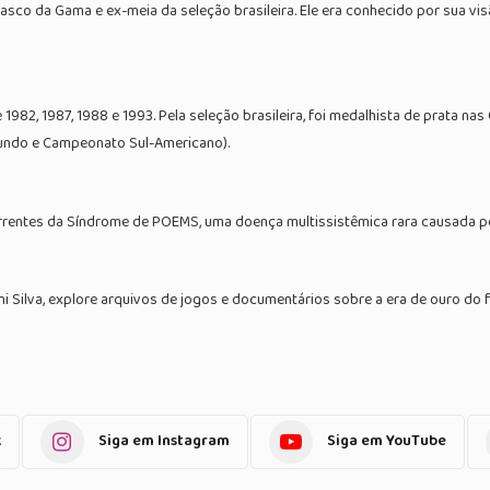
 Vasco da Gama e ex-meia da seleção brasileira. Ele era conhecido por sua vi
82, 1987, 1988 e 1993. Pela seleção brasileira, foi medalhista de prata na
undo e Campeonato Sul-Americano).
rrentes da Síndrome de POEMS, uma doença multissistêmica rara causada por
 Silva, explore arquivos de jogos e documentários sobre a era de ouro do fu
k
Siga em Instagram
Siga em YouTube