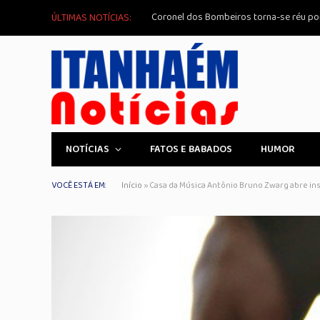
Coronel dos Bombeiros torna-se réu po
ÚLTIMAS NOTÍCIAS:
NOTÍCIAS
FATOS E BABADOS
HUMOR
VOCÊ ESTÁ EM:
Início
»
Casa da Música Antônio Bruno Zwarg abre ins