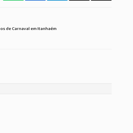
WhatsApp
Facebook
Telegrama
Copiar
E-
Link
mail
ocos de Carnaval em Itanhaém