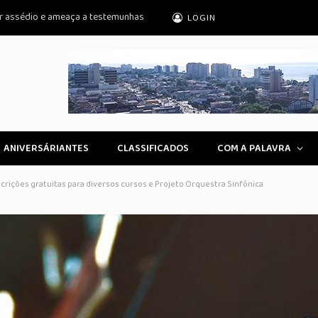
r assédio e ameaça a testemunhas
LOGIN
ANIVERSÁRIANTES
CLASSIFICADOS
COM A PALAVRA
crições gratuitas para diversos cursos e Projeto Orquestra Sinfônica