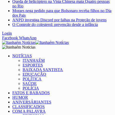
Queda de helicóptero na Vista Chinesa mata Quatro pessoas
no Rio
Moraes nega pedido para que Bolsonaro receba filhos no Dia
dos Pais
ANPD investiga Discord por falhas na Proteção de jovens
O Controle do colesterol: prevenção desde a infância
Login
Facebook
WhatsApp
NOTÍCIAS
ITANHAÉM
ESPORTES
BAIXADA SANTISTA
EDUCAÇÃO
POLÍTICA
SAÚDE
POLÍCIA
FATOS E BABADOS
HUMOR
ANIVERSÁRIANTES
CLASSIFICADOS
COM A PALAVRA