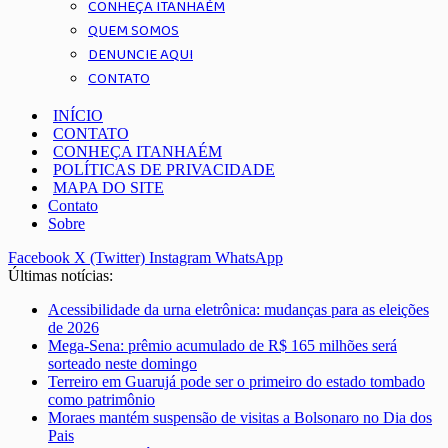
CONHEÇA ITANHAÉM
QUEM SOMOS
DENUNCIE AQUI
CONTATO
INÍCIO
CONTATO
CONHEÇA ITANHAÉM
POLÍTICAS DE PRIVACIDADE
MAPA DO SITE
Contato
Sobre
Facebook
X (Twitter)
Instagram
WhatsApp
Últimas notícias:
Acessibilidade da urna eletrônica: mudanças para as eleições
de 2026
Mega-Sena: prêmio acumulado de R$ 165 milhões será
sorteado neste domingo
Terreiro em Guarujá pode ser o primeiro do estado tombado
como patrimônio
Moraes mantém suspensão de visitas a Bolsonaro no Dia dos
Pais