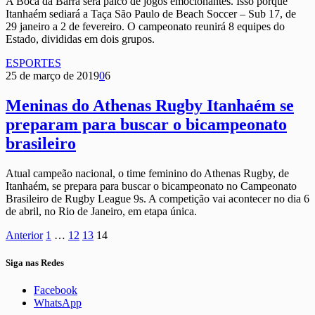
A Boca da Barra será palco de jogos emocionantes. Isso porque
Itanhaém sediará a Taça São Paulo de Beach Soccer – Sub 17, de
29 janeiro a 2 de fevereiro. O campeonato reunirá 8 equipes do
Estado, divididas em dois grupos.
ESPORTES
25 de março de 2019
0
6
Meninas do Athenas Rugby Itanhaém se
preparam para buscar o bicampeonato
brasileiro
Atual campeão nacional, o time feminino do Athenas Rugby, de
Itanhaém, se prepara para buscar o bicampeonato no Campeonato
Brasileiro de Rugby League 9s. A competição vai acontecer no dia 6
de abril, no Rio de Janeiro, em etapa única.
Anterior
1
…
12
13
14
Siga nas Redes
Facebook
WhatsApp