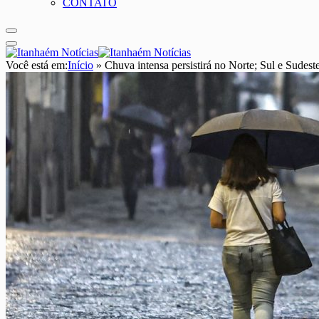
CONTATO
Você está em:
Início
»
Chuva intensa persistirá no Norte; Sul e Sudest