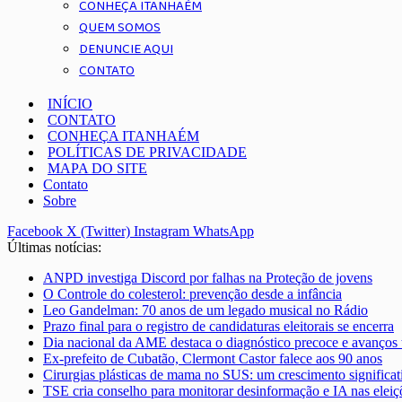
CONHEÇA ITANHAÉM
QUEM SOMOS
DENUNCIE AQUI
CONTATO
INÍCIO
CONTATO
CONHEÇA ITANHAÉM
POLÍTICAS DE PRIVACIDADE
MAPA DO SITE
Contato
Sobre
Facebook
X (Twitter)
Instagram
WhatsApp
Últimas notícias:
ANPD investiga Discord por falhas na Proteção de jovens
O Controle do colesterol: prevenção desde a infância
Leo Gandelman: 70 anos de um legado musical no Rádio
Prazo final para o registro de candidaturas eleitorais se encerra
Dia nacional da AME destaca o diagnóstico precoce e avanços 
Ex-prefeito de Cubatão, Clermont Castor falece aos 90 anos
Cirurgias plásticas de mama no SUS: um crescimento significa
TSE cria conselho para monitorar desinformação e IA nas eleiç