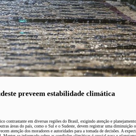
udeste preveem estabilidade climática
o contrastante em diversas regiões do Brasil, exigindo atenção e planejamento
outras áreas do país, como o Sul e o Sudeste, devem registrar uma diminuição ou
merecem atenção dos moradores e autoridades para a tomada de decisões. A expec
. Manter-se informado sobre as condições climáticas é crucial para o planejame