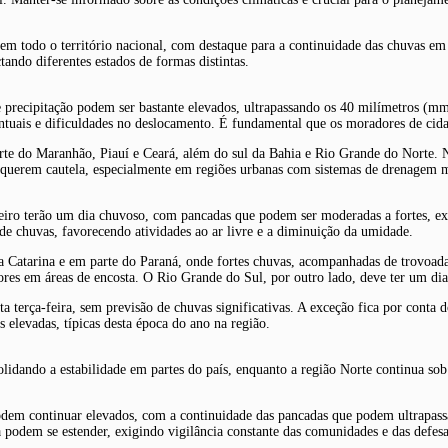
m todo o território nacional, com destaque para a continuidade das chuvas em 
ando diferentes estados de formas distintas.
e precipitação podem ser bastante elevados, ultrapassando os 40 milímetros (m
ntuais e dificuldades no deslocamento. É fundamental que os moradores de cidad
orte do Maranhão, Piauí e Ceará, além do sul da Bahia e Rio Grande do Norte. 
 requerem cautela, especialmente em regiões urbanas com sistemas de drenagem 
eiro terão um dia chuvoso, com pancadas que podem ser moderadas a fortes, exig
 de chuvas, favorecendo atividades ao ar livre e a diminuição da umidade.
nta Catarina e em parte do Paraná, onde fortes chuvas, acompanhadas de trovoada
ores em áreas de encosta. O Rio Grande do Sul, por outro lado, deve ter um d
 terça-feira, sem previsão de chuvas significativas. A exceção fica por conta 
s elevadas, típicas desta época do ano na região.
idando a estabilidade em partes do país, enquanto a região Norte continua sob 
podem continuar elevados, com a continuidade das pancadas que podem ultrapas
a podem se estender, exigindo vigilância constante das comunidades e das defesa