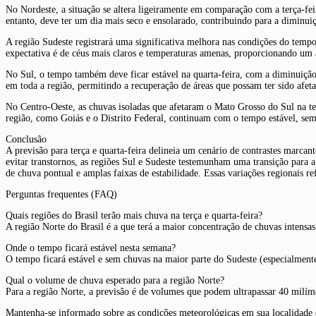
No Nordeste, a situação se altera ligeiramente em comparação com a terça-fei
entanto, deve ter um dia mais seco e ensolarado, contribuindo para a diminui
A região Sudeste registrará uma significativa melhora nas condições do tempo.
expectativa é de céus mais claros e temperaturas amenas, proporcionando um al
No Sul, o tempo também deve ficar estável na quarta-feira, com a diminuição 
em toda a região, permitindo a recuperação de áreas que possam ter sido afet
No Centro-Oeste, as chuvas isoladas que afetaram o Mato Grosso do Sul na te
região, como Goiás e o Distrito Federal, continuam com o tempo estável, sem
Conclusão
A previsão para terça e quarta-feira delineia um cenário de contrastes marca
evitar transtornos, as regiões Sul e Sudeste testemunham uma transição para 
de chuva pontual e amplas faixas de estabilidade. Essas variações regionais
Perguntas frequentes (FAQ)
Quais regiões do Brasil terão mais chuva na terça e quarta-feira?
A região Norte do Brasil é a que terá a maior concentração de chuvas intensa
Onde o tempo ficará estável nesta semana?
O tempo ficará estável e sem chuvas na maior parte do Sudeste (especialment
Qual o volume de chuva esperado para a região Norte?
Para a região Norte, a previsão é de volumes que podem ultrapassar 40 milímetr
Mantenha-se informado sobre as condições meteorológicas em sua localidade e 