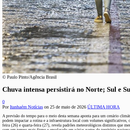
© Paulo Pinto/Agência Brasil
Chuva intensa persistirá no Norte; Sul e S
0
Por
Itanhaém Notícias
on
25 de maio de 2026
ÚLTIMA HORA
A previsão do tempo para o meio desta semana aponta para um cenário climátic
podem impactar a rotina e a infraestrutura local com volumes significativos, 
feira (26) e quarta-feira (27), revela padrões meteorológicos distintos que 
com um tempo mais firme e ensolarado em várias partes do território nacional