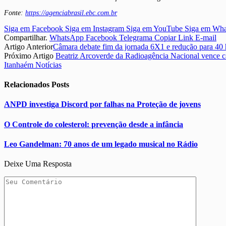
Fonte:
https://agenciabrasil.ebc.com.br
Siga em Facebook
Siga em Instagram
Siga em YouTube
Siga em Wh
Compartilhar.
WhatsApp
Facebook
Telegrama
Copiar Link
E-mail
Artigo Anterior
Câmara debate fim da jornada 6X1 e redução para 40 
Próximo Artigo
Beatriz Arcoverde da Radioagência Nacional vence 
Itanhaém Notícias
Relacionados
Posts
ANPD investiga Discord por falhas na Proteção de jovens
O Controle do colesterol: prevenção desde a infância
Leo Gandelman: 70 anos de um legado musical no Rádio
Deixe Uma Resposta