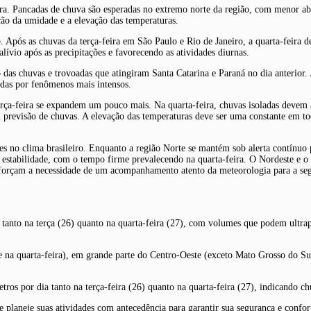
ra. Pancadas de chuva são esperadas no extremo norte da região, com menor abr
ção da umidade e a elevação das temperaturas.
 Após as chuvas da terça-feira em São Paulo e Rio de Janeiro, a quarta-feira d
ívio após as precipitações e favorecendo as atividades diurnas.
das chuvas e trovoadas que atingiram Santa Catarina e Paraná no dia anterior. A
adas por fenômenos mais intensos.
rça-feira se expandem um pouco mais. Na quarta-feira, chuvas isoladas devem 
 previsão de chuvas. A elevação das temperaturas deve ser uma constante em to
ntes no clima brasileiro. Enquanto a região Norte se mantém sob alerta contínu
a estabilidade, com o tempo firme prevalecendo na quarta-feira. O Nordeste e o
 reforçam a necessidade de um acompanhamento atento da meteorologia para a seg
s tanto na terça (26) quanto na quarta-feira (27), com volumes que podem ultra
e na quarta-feira), em grande parte do Centro-Oeste (exceto Mato Grosso do Su
os por dia tanto na terça-feira (26) quanto na quarta-feira (27), indicando chu
planeje suas atividades com antecedência para garantir sua segurança e confor