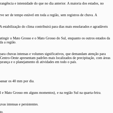
angência e intensidade do que no dia anterior. A maioria dos estados, no
eve ser de tempo estável em toda a região, sem registros de chuva. A
 estabilização do clima contribuirá para dias mais ensolarados e agradáveis
atingir o Mato Grosso e o Mato Grosso do Sul, enquanto os outros estados da
da a região.
o para chuvas intensas e volumes significativos, que demandam atenção para
 Centro-Oeste apresentam padrões mais localizados de precipitação, com áreas
urança e o planejamento di atividades em todo o país.
passar os 40 mm por dia.
l e Mato Grosso em alguns momentos), e na região Sul na quarta-feira.
vas intensas e persistentes.
to.