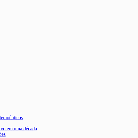
terapêuticos
tivo em uma década
ões