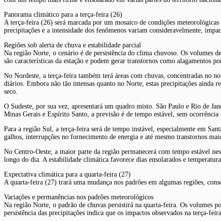
Panorama climático para a terça-feira (26)
A terça-feira (26) será marcada por um mosaico de condições meteorológicas e
precipitações e a intensidade dos fenômenos variam consideravelmente, impact
Regiões sob alerta de chuva e estabilidade parcial
Na região Norte, o cenário é de persistência do clima chuvoso. Os volumes d
são características da estação e podem gerar transtornos como alagamentos po
No Nordeste, a terça-feira também terá áreas com chuvas, concentradas no n
diários. Embora não tão intensas quanto no Norte, estas precipitações ainda
seco.
O Sudeste, por sua vez, apresentará um quadro misto. São Paulo e Rio de Jan
Minas Gerais e Espírito Santo, a previsão é de tempo estável, sem ocorrência
Para a região Sul, a terça-feira será de tempo instável, especialmente em Sa
galhos, interrupções no fornecimento de energia e até mesmo transtornos mai
No Centro-Oeste, a maior parte da região permanecerá com tempo estável nesta
longo do dia. A estabilidade climática favorece dias ensolarados e temperatura
Expectativa climática para a quarta-feira (27)
A quarta-feira (27) trará uma mudança nos padrões em algumas regiões, consol
Variações e permanências nos padrões meteorológicos
Na região Norte, o padrão de chuvas persistirá na quarta-feira. Os volumes 
persistência das precipitações indica que os impactos observados na terça-feir