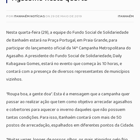
POR
ITANHAÉM NOTÍCIAS
ON
29 DE MAIO DE 2019
ITANHAÉM
Nesta quarta-feira (29), a equipe do Fundo Social de Solidariedade
de Itanhaém estará na Praça Portugal, em Praia Grande, para
participar do lançamento oficial da 14ª Campanha Metropolitana do
Agasalho. A presidente do Fundo Social de Solidariedade, Daily
Kubagawa Gomes, estará no evento que começa às 10 horas, e
contará com a presença de diversos representantes de municípios
vizinhos.
“Roupa boa, a gente doa”. Esta é a mensagem que a campanha quer
passar ao realizar ação que tem como objetivo arrecadar agasalhos
e cobertores para aquecer o inverno daqueles que não possuem
tantas condições. Para isso, Itanhaém contará com mais de 50
postos de arrecadação, espalhados em diferentes pontos da Cidade.
“Muitas vezes, longes de nossos olhos, os mais atingidos pelo frio