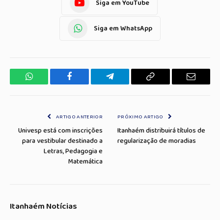
Siga em YouTube
Siga em WhatsApp
WhatsApp
Facebook
Telegrama
Copiar
E-
Link
mail
ARTIGO ANTERIOR
PRÓXIMO ARTIGO
Univesp está com inscrições
Itanhaém distribuirá títulos de
para vestibular destinado a
regularização de moradias
Letras, Pedagogia e
Matemática
Itanhaém Notícias