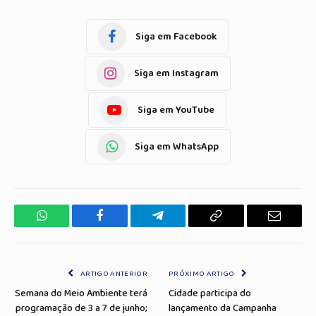
Siga em Facebook
Siga em Instagram
Siga em YouTube
Siga em WhatsApp
WhatsApp
Facebook
Telegrama
Copiar
E-
Link
mail
ARTIGO ANTERIOR
PRÓXIMO ARTIGO
Semana do Meio Ambiente terá
Cidade participa do
programação de 3 a 7 de junho;
lançamento da Campanha