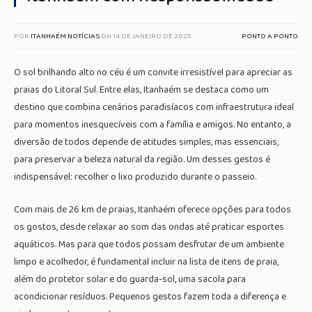
POR
ITANHAÉM NOTÍCIAS
ON
14 DE JANEIRO DE 2025
PONTO A PONTO
O sol brilhando alto no céu é um convite irresistível para apreciar as
praias do Litoral Sul. Entre elas, Itanhaém se destaca como um
destino que combina cenários paradisíacos com infraestrutura ideal
para momentos inesquecíveis com a família e amigos. No entanto, a
diversão de todos depende de atitudes simples, mas essenciais,
para preservar a beleza natural da região. Um desses gestos é
indispensável: recolher o lixo produzido durante o passeio.
Com mais de 26 km de praias, Itanhaém oferece opções para todos
os gostos, desde relaxar ao som das ondas até praticar esportes
aquáticos. Mas para que todos possam desfrutar de um ambiente
limpo e acolhedor, é fundamental incluir na lista de itens de praia,
além do protetor solar e do guarda-sol, uma sacola para
acondicionar resíduos. Pequenos gestos fazem toda a diferença e