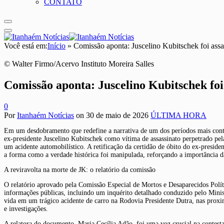
CONTATO
Você está em:
Início
»
Comissão aponta: Juscelino Kubitschek foi assas
© Walter Firmo/Acervo Instituto Moreira Salles
Comissão aponta: Juscelino Kubitschek foi 
0
Por
Itanhaém Notícias
on
30 de maio de 2026
ÚLTIMA HORA
Em um desdobramento que redefine a narrativa de um dos períodos mais contur
ex-presidente Juscelino Kubitschek como vítima de assassinato perpetrado pela
um acidente automobilístico. A retificação da certidão de óbito do ex-presid
a forma como a verdade histórica foi manipulada, reforçando a importância da
A reviravolta na morte de JK: o relatório da comissão
O relatório aprovado pela Comissão Especial de Mortos e Desaparecidos Políti
informações públicas, incluindo um inquérito detalhado conduzido pelo Minist
vida em um trágico acidente de carro na Rodovia Presidente Dutra, nas proxi
e investigações.
A relatora do documento, Maria Cecília Adão, foi uma voz crucial na contestaç