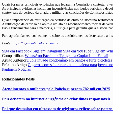
Quais foram as principais evidências que levaram a Comissão a contestar a ve
As principais evidências incluíram inconsistências nos laudos periciais e d
contextuais do período da ditadura militar e as conclusões de Comissões Est
Qual a importância da retificação da certidão de óbito de Juscelino Kubitsche
A retificação da certidão de óbito é um ato de reconhecimento formal da verda
Isso é fundamental para a memória, a justiça e para garantir que a história não 
Para aprofundar seu conhecimento sobre os desdobramentos deste caso e a histó
Fonte:
https://agenciabrasil.ebc.com.br
Siga em Facebook
Siga em Instagram
Siga em YouTube
Siga em Wh
Compartilhar.
WhatsApp
Facebook
Telegrama
Copiar Link
E-mail
Artigo Anterior
Dupla invade condomínio em Santos e furta bicicletas
Próximo Artigo
Cigarros com sabor e aroma: um alerta para jovens no
Itanhaém Notícias
Relacionados
Posts
Atendimentos a mulheres pela Polícia superam 782 mil em 2025
Pais debatem na internet a urgência de criar filhos responsáveis
Pai que desmaiou em ultrassom de trigêmeos reflete sobre pater