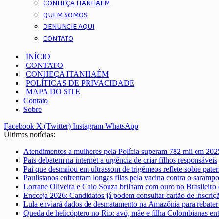
CONHEÇA ITANHAÉM
QUEM SOMOS
DENUNCIE AQUI
CONTATO
INÍCIO
CONTATO
CONHEÇA ITANHAÉM
POLÍTICAS DE PRIVACIDADE
MAPA DO SITE
Contato
Sobre
Facebook
X (Twitter)
Instagram
WhatsApp
Últimas notícias:
Atendimentos a mulheres pela Polícia superam 782 mil em 202
Pais debatem na internet a urgência de criar filhos responsáveis
Pai que desmaiou em ultrassom de trigêmeos reflete sobre pate
Paulistanos enfrentam longas filas pela vacina contra o sarampo
Lorrane Oliveira e Caio Souza brilham com ouro no Brasileiro 
Encceja 2026: Candidatos já podem consultar cartão de inscriç
Lula enviará dados de desmatamento na Amazônia para rebater 
Queda de helicóptero no Rio: avó, mãe e filha Colombianas ent