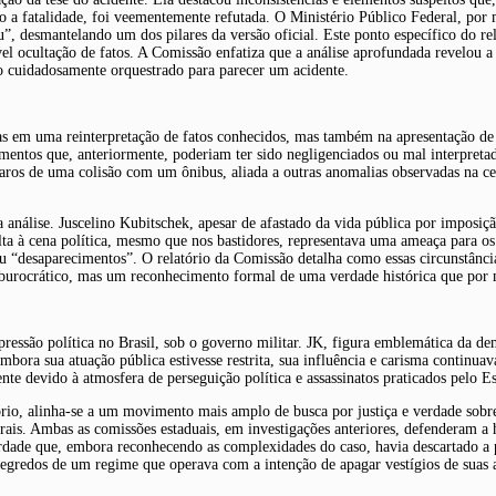
o a fatalidade, foi veementemente refutada. O Ministério Público Federal, por 
u”, desmantelando um dos pilares da versão oficial. Este ponto específico do re
sível ocultação de fatos. A Comissão enfatiza que a análise aprofundada revelou 
do cuidadosamente orquestrado para parecer um acidente.
as em uma reinterpretação de fatos conhecidos, mas também na apresentação de n
tos que, anteriormente, poderiam ter sido negligenciados ou mal interpretados
 claros de uma colisão com um ônibus, aliada a outras anomalias observadas na ce
análise. Juscelino Kubitschek, apesar de afastado da vida pública por imposiçã
ta à cena política, mesmo que nos bastidores, representava uma ameaça para os 
ou “desaparecimentos”. O relatório da Comissão detalha como essas circunstânc
to burocrático, mas um reconhecimento formal de uma verdade histórica que por
essão política no Brasil, sob o governo militar. JK, figura emblemática da de
mbora sua atuação pública estivesse restrita, sua influência e carisma continu
nte devido à atmosfera de perseguição política e assassinatos praticados pelo E
rio, alinha-se a um movimento mais amplo de busca por justiça e verdade sobre o
is. Ambas as comissões estaduais, em investigações anteriores, defenderam a h
dade que, embora reconhecendo as complexidades do caso, havia descartado a po
segredos de um regime que operava com a intenção de apagar vestígios de suas 