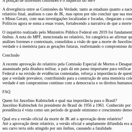
A posição de diferentes comissões e o inquérito do MPF
A divergência entre as Comissões da Verdade, tanto as estaduais quanto a naci
relatório final, analisou o caso de JK, mas optou por não concluir que sua m
e Minas Gerais, com suas investigações localizadas e focadas, chegaram a con
Políticos agora se soma a essas vozes, fortalecendo a narrativa de que a mort
O inquérito realizado pelo Ministério Público Federal em 2019 foi fundament
ônibus. A nota do MPF, mencionada no relatório, foi categórica ao afirmar q
análises forenses e contextuais, consolidou a visão de que a morte de Jusceli
verdade e à memória para as gerações futuras, reafirmando o compromisso do E
Conclusão
A recente aprovação do relatório pela Comissão Especial de Mortos e Desapare
assassinado pela ditadura militar, o país dá um passo importante para retifi
Federal e na revisão de evidências contestadas, reforça a importância de ques
que a verdade prevalece, contribuindo para a construção de uma memória cole
verdade é um compromisso contínuo com a democracia e os direitos humanos
FAQ
Quem foi Juscelino Kubitschek e qual sua importância para o Brasil?
Juscelino Kubitschek foi presidente do Brasil de 1956 a 1961. Conhecido por
presidência é vista como um período de grande otimismo e crescimento democrá
Qual era a versão oficial da morte de JK até a aprovação deste relatório?
Até a aprovação deste relatório, a versão oficial e amplamente difundida era
seu carro teria sido atingido por um ônibus, causando a fatalidade.