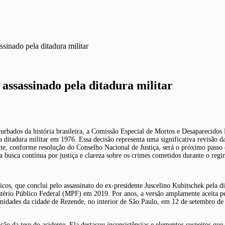
sinado pela ditadura militar
assassinado pela ditadura militar
bados da história brasileira, a Comissão Especial de Mortos e Desaparecidos P
 ditadura militar em 1976. Essa decisão representa uma significativa revisão da
ente, conforme resolução do Conselho Nacional de Justiça, será o próximo passo
 busca contínua por justiça e clareza sobre os crimes cometidos durante o regim
cos, que conclui pelo assassinato do ex-presidente Juscelino Kubitschek pela d
ério Público Federal (MPF) em 2019. Por anos, a versão amplamente aceita pela s
midades da cidade de Rezende, no interior de São Paulo, em 12 de setembro de 
ão da tese do acidente. Ela destacou inconsistências e elementos suspeitos que,