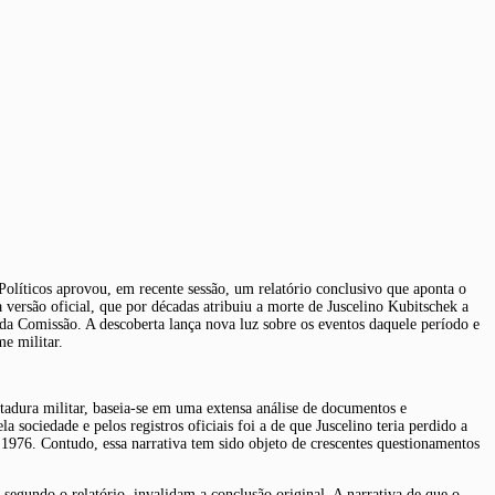
olíticos aprovou, em recente sessão, um relatório conclusivo que aponta o
 versão oficial, que por décadas atribuiu a morte de Juscelino Kubitschek a
 da Comissão. A descoberta lança nova luz sobre os eventos daquele período e
e militar.
itadura militar, baseia-se em uma extensa análise de documentos e
ociedade e pelos registros oficiais foi a de que Juscelino teria perdido a
1976. Contudo, essa narrativa tem sido objeto de crescentes questionamentos
 segundo o relatório, invalidam a conclusão original. A narrativa de que o