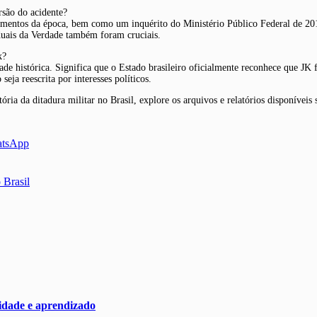
rsão do acidente?
epoimentos da época, bem como um inquérito do Ministério Público Federal de 20
aduais da Verdade também foram cruciais.
k?
de histórica. Significa que o Estado brasileiro oficialmente reconhece que JK f
seja reescrita por interesses políticos.
ria da ditadura militar no Brasil, explore os arquivos e relatórios disponíveis 
atsApp
 Brasil
nidade e aprendizado