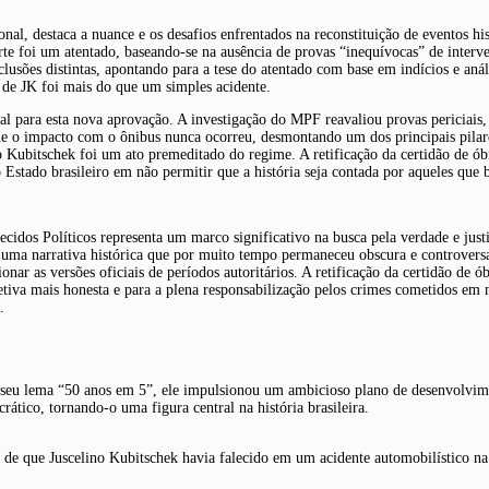
onal, destaca a nuance e os desafios enfrentados na reconstituição de eventos h
orte foi um atentado, baseando-se na ausência de provas “inequívocas” de inter
clusões distintas, apontando para a tese do atentado com base em indícios e aná
e de JK foi mais do que um simples acidente.
al para esta nova aprovação. A investigação do MPF reavaliou provas periciai
ue o impacto com o ônibus nunca ocorreu, desmontando um dos principais pilares
no Kubitschek foi um ato premeditado do regime. A retificação da certidão de ó
stado brasileiro em não permitir que a história seja contada por aqueles que 
cidos Políticos representa um marco significativo na busca pela verdade e justi
car uma narrativa histórica que por muito tempo permaneceu obscura e controve
tionar as versões oficiais de períodos autoritários. A retificação da certidão 
tiva mais honesta e para a plena responsabilização pelos crimes cometidos em n
.
 seu lema “50 anos em 5”, ele impulsionou um ambicioso plano de desenvolvimen
tico, tornando-o uma figura central na história brasileira.
 a de que Juscelino Kubitschek havia falecido em um acidente automobilístico 