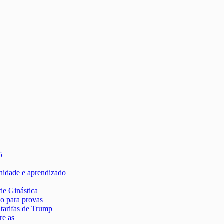
5
rnidade e aprendizado
de Ginástica
ão para provas
tarifas de Trump
re as