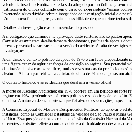
veículo de Juscelino Kubitschek teria sido atingido por um ônibus, provocand
justificativa do ônibus colidindo com o carro do ex-presidente “jamais ocorre
levantando sérias dúvidas sobre a integridade da investigação inicial e a pos
não uma mera fatalidade, resgatando a possibilidade de que o crime tenha si
Detalhes da investigação e as controvérsias do passado
A investigação que culminou na aprovação deste relatório não se pautou apen
Comissão examinaram detalhadamente depoimentos, perícias da época e documen
provas apresentadas para sustentar a versão do acidente. A falta de vestígios
investigações.
Além disso, o contexto político da época de 1976 é um fator preponderante na 
uma figura capaz de aglutinar forças de oposição ao regime. Sua potencial vol
eliminação de adversários políticos, muitas vezes mascarada por “acidentes” 
aleatória. A busca por retificar a certidão de óbito de JK não é apenas um a
O contexto histórico e as evidências que desafiam a versão oficial
A morte de Juscelino Kubitschek em 1976 ocorreu em um período de forte repr
regime em 1964, perdendo seus direitos políticos e sendo forçado ao exílio. E
ditadura. A natureza de sua morte sempre foi alvo de especulações, especialme
A Comissão Especial de Mortos e Desaparecidos Políticos, ao aprovar o relató
instâncias, como as Comissões Estaduais da Verdade de São Paulo e Minas Gera
político. Essa posição contrasta com a conclusão da Comissão Nacional da Ver
diferentes comissões reflete a complexidade e a dificuldade em desvendar os 