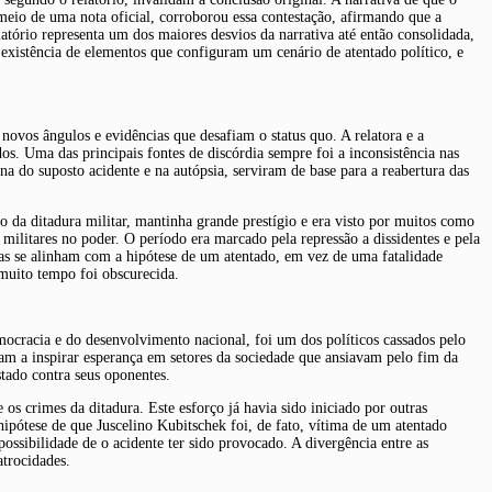
meio de uma nota oficial, corroborou essa contestação, afirmando que a
latório representa um dos maiores desvios da narrativa até então consolidada,
a existência de elementos que configuram um cenário de atentado político, e
ovos ângulos e evidências que desafiam o status quo. A relatora e a
. Uma das principais fontes de discórdia sempre foi a inconsistência nas
na do suposto acidente e na autópsia, serviram de base para a reabertura das
o da ditadura militar, mantinha grande prestígio e era visto por muitos como
militares no poder. O período era marcado pela repressão a dissidentes e pela
ias se alinham com a hipótese de um atentado, em vez de uma fatalidade
 muito tempo foi obscurecida.
mocracia e do desenvolvimento nacional, foi um dos políticos cassados pelo
avam a inspirar esperança em setores da sociedade que ansiavam pelo fim da
stado contra seus oponentes.
s crimes da ditadura. Este esforço já havia sido iniciado por outras
ipótese de que Juscelino Kubitschek foi, de fato, vítima de um atentado
ssibilidade de o acidente ter sido provocado. A divergência entre as
atrocidades.