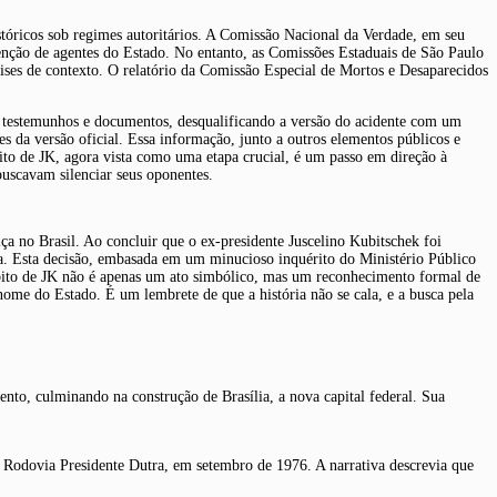
istóricos sob regimes autoritários. A Comissão Nacional da Verdade, em seu
venção de agentes do Estado. No entanto, as Comissões Estaduais de São Paulo
lises de contexto. O relatório da Comissão Especial de Mortos e Desaparecidos
s, testemunhos e documentos, desqualificando a versão do acidente com um
 da versão oficial. Essa informação, junto a outros elementos públicos e
bito de JK, agora vista como uma etapa crucial, é um passo em direção à
buscavam silenciar seus oponentes.
ça no Brasil. Ao concluir que o ex-presidente Juscelino Kubitschek foi
rsa. Esta decisão, embasada em um minucioso inquérito do Ministério Público
de óbito de JK não é apenas um ato simbólico, mas um reconhecimento formal de
ome do Estado. É um lembrete de que a história não se cala, e a busca pela
to, culminando na construção de Brasília, a nova capital federal. Sua
na Rodovia Presidente Dutra, em setembro de 1976. A narrativa descrevia que