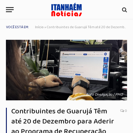
VOCÊ ESTÁ EM:
Início
»
Contribuintes de Guarujá Têm até 20 de Dezembro para Aderir ao Programa de Recuperação Fiscal e Evitar Nome na Lista de Devedores
Foto Divulgação / PMG
Contribuintes de Guarujá Têm
0
até 20 de Dezembro para Aderir
ao Programa de Recuperação