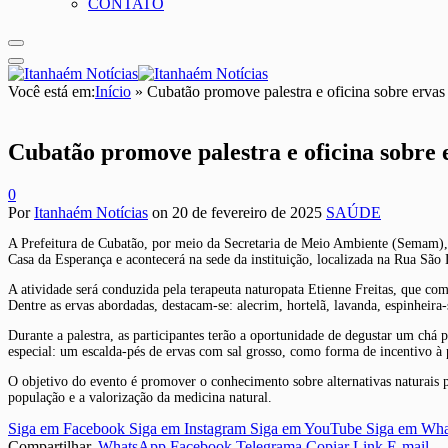
CONTATO
Você está em:
Início
»
Cubatão promove palestra e oficina sobre ervas
Cubatão promove palestra e oficina sobre 
0
Por
Itanhaém Notícias
on
20 de fevereiro de 2025
SAÚDE
A Prefeitura de Cubatão, por meio da Secretaria de Meio Ambiente (Semam), rea
Casa da Esperança e acontecerá na sede da instituição, localizada na Rua São 
A atividade será conduzida pela terapeuta naturopata Etienne Freitas, que comp
Dentre as ervas abordadas, destacam-se: alecrim, hortelã, lavanda, espinheira
Durante a palestra, as participantes terão a oportunidade de degustar um chá
especial: um escalda-pés de ervas com sal grosso, como forma de incentivo à 
O objetivo do evento é promover o conhecimento sobre alternativas naturais p
população e a valorização da medicina natural.
Siga em Facebook
Siga em Instagram
Siga em YouTube
Siga em Wh
Compartilhar.
WhatsApp
Facebook
Telegrama
Copiar Link
E-mail