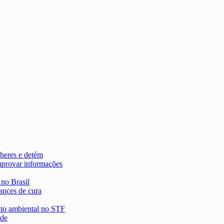
heres e detém
mprovar informações
 no Brasil
ances de cura
nto ambiental no STF
 de