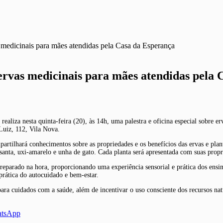
 medicinais para mães atendidas pela Casa da Esperança
ervas medicinais para mães atendidas pela
liza nesta quinta-feira (20), às 14h, uma palestra e oficina especial sobre erv
Luiz, 112, Vila Nova.
artilhará conhecimentos sobre as propriedades e os benefícios das ervas e plant
-santa, uxi-amarelo e unha de gato. Cada planta será apresentada com suas propr
 preparado na hora, proporcionando uma experiência sensorial e prática dos ens
prática do autocuidado e bem-estar.
ara cuidados com a saúde, além de incentivar o uso consciente dos recursos na
atsApp