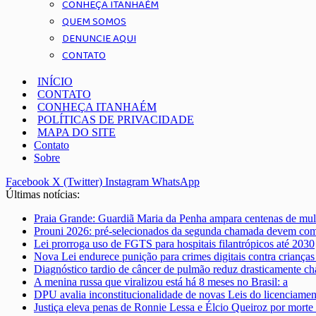
CONHEÇA ITANHAÉM
QUEM SOMOS
DENUNCIE AQUI
CONTATO
INÍCIO
CONTATO
CONHEÇA ITANHAÉM
POLÍTICAS DE PRIVACIDADE
MAPA DO SITE
Contato
Sobre
Facebook
X (Twitter)
Instagram
WhatsApp
Últimas notícias:
Praia Grande: Guardiã Maria da Penha ampara centenas de mul
Prouni 2026: pré-selecionados da segunda chamada devem co
Lei prorroga uso de FGTS para hospitais filantrópicos até 2030
Nova Lei endurece punição para crimes digitais contra crianças
Diagnóstico tardio de câncer de pulmão reduz drasticamente ch
A menina russa que viralizou está há 8 meses no Brasil: a
DPU avalia inconstitucionalidade de novas Leis do licenciame
Justiça eleva penas de Ronnie Lessa e Élcio Queiroz por morte