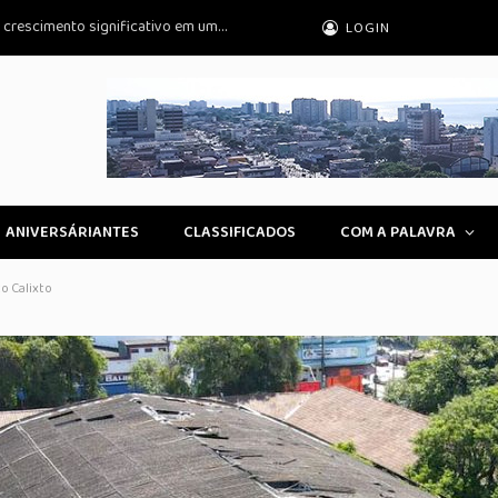
Cirurgias plásticas de mama no SUS: um crescimento significativo em uma década
LOGIN
ANIVERSÁRIANTES
CLASSIFICADOS
COM A PALAVRA
o Calixto