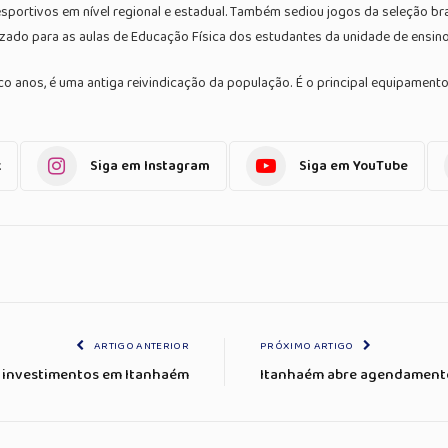
ortivos em nível regional e estadual. Também sediou jogos da seleção bra
izado para as aulas de Educação Física dos estudantes da unidade de ensino
o anos, é uma antiga reivindicação da população. É o principal equipamento
k
Siga em Instagram
Siga em YouTube
ARTIGO ANTERIOR
PRÓXIMO ARTIGO
a investimentos em Itanhaém
Itanhaém abre agendamento 