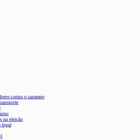
dores contra o sarampo
transporte
e
stumo
s na eleição
 legal
el