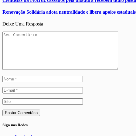
Cientistas da Fiocruz cassados pela ditadura recebem título pós
Renovação Solidária adota neutralidade e libera apoios estaduais
Deixe Uma Resposta
Siga nas Redes