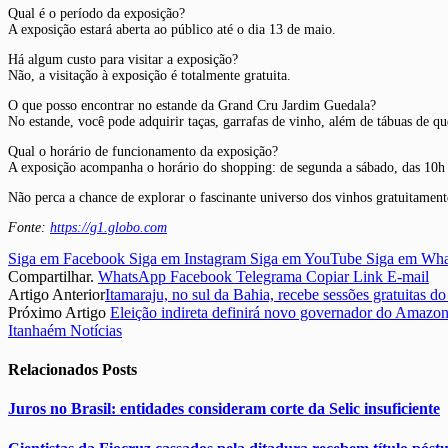
Qual é o período da exposição?
A exposição estará aberta ao público até o dia 13 de maio.
Há algum custo para visitar a exposição?
Não, a visitação à exposição é totalmente gratuita.
O que posso encontrar no estande da Grand Cru Jardim Guedala?
No estande, você pode adquirir taças, garrafas de vinho, além de tábuas de que
Qual o horário de funcionamento da exposição?
A exposição acompanha o horário do shopping: de segunda a sábado, das 10h 
Não perca a chance de explorar o fascinante universo dos vinhos gratuitamen
Fonte:
https://g1.globo.com
Siga em Facebook
Siga em Instagram
Siga em YouTube
Siga em Wh
Compartilhar.
WhatsApp
Facebook
Telegrama
Copiar Link
E-mail
Artigo Anterior
Itamaraju, no sul da Bahia, recebe sessões gratuitas d
Próximo Artigo
Eleição indireta definirá novo governador do Amazon
Itanhaém Notícias
Relacionados
Posts
Juros no Brasil: entidades consideram corte da Selic insuficiente