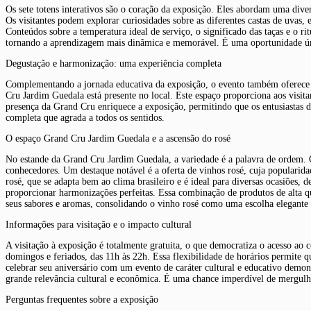
Os sete totens interativos são o coração da exposição. Eles abordam uma diver
Os visitantes podem explorar curiosidades sobre as diferentes castas de uvas, 
Conteúdos sobre a temperatura ideal de serviço, o significado das taças e o 
tornando a aprendizagem mais dinâmica e memorável. É uma oportunidade únic
Degustação e harmonização: uma experiência completa
Complementando a jornada educativa da exposição, o evento também oferece um
Cru Jardim Guedala está presente no local. Este espaço proporciona aos visitan
presença da Grand Cru enriquece a exposição, permitindo que os entusiastas
completa que agrada a todos os sentidos.
O espaço Grand Cru Jardim Guedala e a ascensão do rosé
No estande da Grand Cru Jardim Guedala, a variedade é a palavra de ordem. Os
conhecedores. Um destaque notável é a oferta de vinhos rosé, cuja popularida
rosé, que se adapta bem ao clima brasileiro e é ideal para diversas ocasiões, 
proporcionar harmonizações perfeitas. Essa combinação de produtos de alta q
seus sabores e aromas, consolidando o vinho rosé como uma escolha elegante e
Informações para visitação e o impacto cultural
A visitação à exposição é totalmente gratuita, o que democratiza o acesso a
domingos e feriados, das 11h às 22h. Essa flexibilidade de horários permite 
celebrar seu aniversário com um evento de caráter cultural e educativo dem
grande relevância cultural e econômica. É uma chance imperdível de mergulh
Perguntas frequentes sobre a exposição