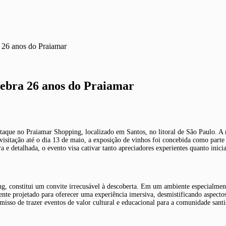
a 26 anos do Praiamar
lebra 26 anos do Praiamar
taque no Praiamar Shopping, localizado em Santos, no litoral de São Paulo. A m
a visitação até o dia 13 de maio, a exposição de vinhos foi concebida como part
e detalhada, o evento visa cativar tanto apreciadores experientes quanto inici
ng, constitui um convite irrecusável à descoberta. Em um ambiente especialment
e projetado para oferecer uma experiência imersiva, desmistificando aspectos d
so de trazer eventos de valor cultural e educacional para a comunidade santist