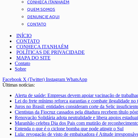
CONHEÇA ITANHAÉM
QUEM SOMOS
DENUNCIE AQUI
CONTATO
INÍCIO
CONTATO
CONHEÇA ITANHAÉM
POLÍTICAS DE PRIVACIDADE
MAPA DO SITE
Contato
Sobre
Facebook
X (Twitter)
Instagram
WhatsApp
Últimas notícias:
Alerta de saúde: Empresas devem apoiar vacinação de trabalha
Lei do frete mínimo reforça garantias e combate ilegalidade no 
Juros no Brasil: entidades consideram corte da Selic insuficient
Cientistas da Fiocruz cassados pela ditadura recebem título pó
Renovação Solidária adota neutralidade e libera apoios estaduai
Maranhão celebra Dia dos Pais com mutirão de reconhecimento
Entenda o que é o ciclone bomba que pode atingir o Sul
Lula: revogação de visto de embaixadora é Atitude irresponsáv