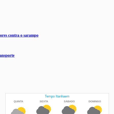
ores contra o sarampo
ransporte