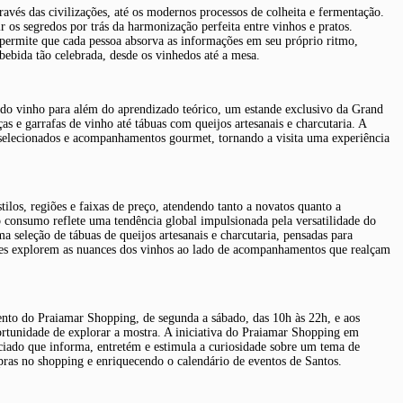
ravés das civilizações, até os modernos processos de colheita e fermentação.
r os segredos por trás da harmonização perfeita entre vinhos e pratos.
e permite que cada pessoa absorva as informações em seu próprio ritmo,
bida tão celebrada, desde os vinhedos até a mesa.
 do vinho para além do aprendizado teórico, um estande exclusivo da Grand
as e garrafas de vinho até tábuas com queijos artesanais e charcutaria. A
 selecionados e acompanhamentos gourmet, tornando a visita uma experiência
los, regiões e faixas de preço, atendendo tanto a novatos quanto a
o consumo reflete uma tendência global impulsionada pela versatilidade do
ma seleção de tábuas de queijos artesanais e charcutaria, pensadas para
antes explorem as nuances dos vinhos ao lado de acompanhamentos que realçam
ento do Praiamar Shopping, de segunda a sábado, das 10h às 22h, e aos
portunidade de explorar a mostra. A iniciativa do Praiamar Shopping em
ciado que informa, entretém e estimula a curiosidade sobre um tema de
ras no shopping e enriquecendo o calendário de eventos de Santos.