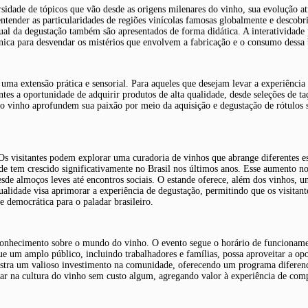
sidade de tópicos que vão desde as origens milenares do vinho, sua evolução at
entender as particularidades de regiões vinícolas famosas globalmente e descobri
ritual da degustação também são apresentados de forma didática. A interatividad
a para desvendar os mistérios que envolvem a fabricação e o consumo dessa be
a extensão prática e sensorial. Para aqueles que desejam levar a experiência
tes a oportunidade de adquirir produtos de alta qualidade, desde seleções de taç
 do vinho aprofundem sua paixão por meio da aquisição e degustação de rótulos
 visitantes podem explorar uma curadoria de vinhos que abrange diferentes esti
de tem crescido significativamente no Brasil nos últimos anos. Esse aumento n
desde almoços leves até encontros sociais. O estande oferece, além dos vinhos, u
ualidade visa aprimorar a experiência de degustação, permitindo que os visit
 democrática para o paladar brasileiro.
o conhecimento sobre o mundo do vinho. O evento segue o horário de funcionam
que um amplo público, incluindo trabalhadores e famílias, possa aproveitar a o
onstra um valioso investimento na comunidade, oferecendo um programa diferen
ar na cultura do vinho sem custo algum, agregando valor à experiência de comp