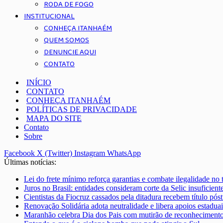
RODA DE FOGO
INSTITUCIONAL
CONHEÇA ITANHAÉM
QUEM SOMOS
DENUNCIE AQUI
CONTATO
INÍCIO
CONTATO
CONHEÇA ITANHAÉM
POLÍTICAS DE PRIVACIDADE
MAPA DO SITE
Contato
Sobre
Facebook
X (Twitter)
Instagram
WhatsApp
Últimas notícias:
Lei do frete mínimo reforça garantias e combate ilegalidade no 
Juros no Brasil: entidades consideram corte da Selic insuficient
Cientistas da Fiocruz cassados pela ditadura recebem título pó
Renovação Solidária adota neutralidade e libera apoios estaduai
Maranhão celebra Dia dos Pais com mutirão de reconhecimento