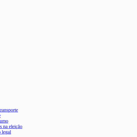
transporte
e
stumo
s na eleição
 legal