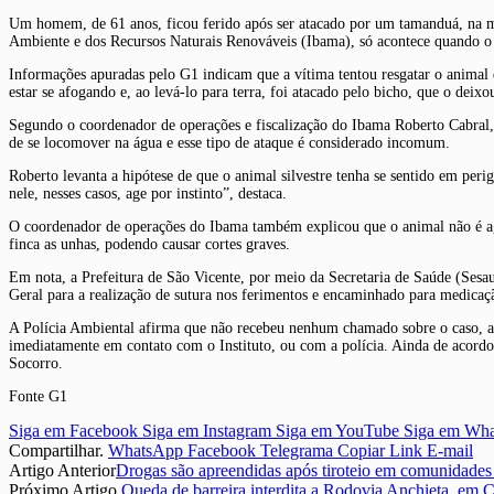
Um homem, de 61 anos, ficou ferido após ser atacado por um tamanduá, na man
Ambiente e dos Recursos Naturais Renováveis (Ibama), só acontece quando o
Informações apuradas pelo G1 indicam que a vítima tentou resgatar o animal
estar se afogando e, ao levá-lo para terra, foi atacado pelo bicho, que o deixo
Segundo o coordenador de operações e fiscalização do Ibama Roberto Cabral
de se locomover na água e esse tipo de ataque é considerado incomum.
Roberto levanta a hipótese de que o animal silvestre tenha se sentido em per
nele, nesses casos, age por instinto”, destaca.
O coordenador de operações do Ibama também explicou que o animal não é agre
finca as unhas, podendo causar cortes graves.
Em nota, a Prefeitura de São Vicente, por meio da Secretaria de Saúde (Sesau
Geral para a realização de sutura nos ferimentos e encaminhado para medicação
A Polícia Ambiental afirma que não recebeu nenhum chamado sobre o caso, as
imediatamente em contato com o Instituto, ou com a polícia. Ainda de acordo 
Socorro.
Fonte G1
Siga em Facebook
Siga em Instagram
Siga em YouTube
Siga em Wh
Compartilhar.
WhatsApp
Facebook
Telegrama
Copiar Link
E-mail
Artigo Anterior
Drogas são apreendidas após tiroteio em comunidades
Próximo Artigo
Queda de barreira interdita a Rodovia Anchieta, em 