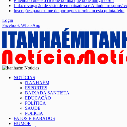
Entenda o que é o ciclone bomba que pode atingir o Sul
Lula: revogação de visto de embaixadora é Atitude irresponsáv
Inscrições para exame de português terminam esta quinta-feira
Login
Facebook
WhatsApp
NOTÍCIAS
ITANHAÉM
ESPORTES
BAIXADA SANTISTA
EDUCAÇÃO
POLÍTICA
SAÚDE
POLÍCIA
FATOS E BABADOS
HUMOR