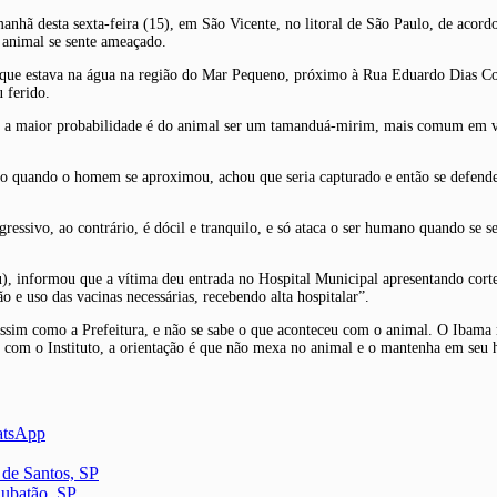
hã desta sexta-feira (15), em São Vicente, no litoral de São Paulo, de acordo 
 animal se sente ameaçado.
 que estava na água na região do Mar Pequeno, próximo à Rua Eduardo Dias Coe
u ferido.
, a maior probabilidade é do animal ser um tamanduá-mirim, mais comum em ve
igo quando o homem se aproximou, achou que seria capturado e então se defende
ssivo, ao contrário, é dócil e tranquilo, e só ataca o ser humano quando se s
), informou que a vítima deu entrada no Hospital Municipal apresentando corte
 e uso das vacinas necessárias, recebendo alta hospitalar”.
sim como a Prefeitura, e não se sabe o que aconteceu com o animal. O Ibama r
com o Instituto, a orientação é que não mexa no animal e o mantenha em seu ha
atsApp
 de Santos, SP
Cubatão, SP