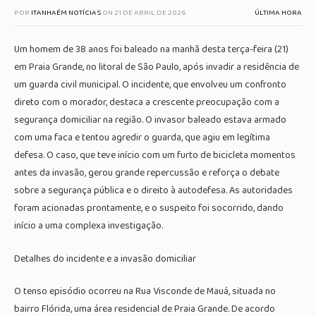
POR
ITANHAÉM NOTÍCIAS
ON
21 DE ABRIL DE 2026
ÚLTIMA HORA
Um homem de 38 anos foi baleado na manhã desta terça-feira (21)
em Praia Grande, no litoral de São Paulo, após invadir a residência de
um guarda civil municipal. O incidente, que envolveu um confronto
direto com o morador, destaca a crescente preocupação com a
segurança domiciliar na região. O invasor baleado estava armado
com uma faca e tentou agredir o guarda, que agiu em legítima
defesa. O caso, que teve início com um furto de bicicleta momentos
antes da invasão, gerou grande repercussão e reforça o debate
sobre a segurança pública e o direito à autodefesa. As autoridades
foram acionadas prontamente, e o suspeito foi socorrido, dando
início a uma complexa investigação.
Detalhes do incidente e a invasão domiciliar
O tenso episódio ocorreu na Rua Visconde de Mauá, situada no
bairro Flórida, uma área residencial de Praia Grande. De acordo