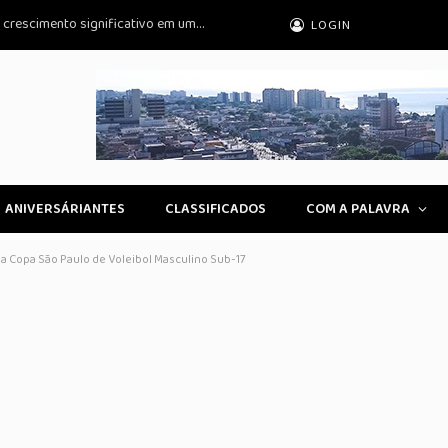
Cirurgias plásticas de mama no SUS: um crescimento significativo em uma década
LOGIN
ANIVERSÁRIANTES
CLASSIFICADOS
COM A PALAVRA
da Copa São Paulo de Voleibol Masculino Sub-17