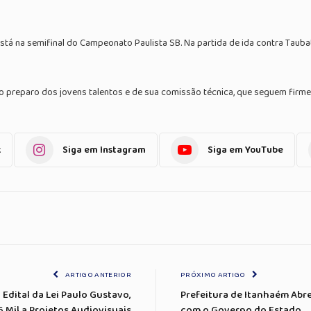
tá na semifinal do Campeonato Paulista SB. Na partida de ida contra Tauba
e o preparo dos jovens talentos e de sua comissão técnica, que seguem firm
k
Siga em Instagram
Siga em YouTube
ARTIGO ANTERIOR
PRÓXIMO ARTIGO
 Edital da Lei Paulo Gustavo,
Prefeitura de Itanhaém Abre
 Mil a Projetos Audiovisuais
com o Governo do Estado