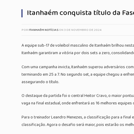
Itanhaém conquista título da Fas
POR
ITANHAÉM NOTÍCIAS
ON
3 DE NOVEMBRO DE 2024
A equipe sub-17 de voleibol masculino de Itanhaém brilhou nesta 
Itanhaém garantiram a vitória por dois sets a zero, consolida
Com uma campanha invicta, Itanhaém superou adversários como P
terminando em 25 a 7. No segundo set, a equipe chegou a enfrent
assegurando o título.
O destaque da partida foi o central Heitor Cravo, o maior pon
vaga na final estadual, onde enfrentará as 16 melhores equipes 
Para o treinador Leandro Menezes, a classificação para a final
classificação. Agora o desafio será maior, pois estarão os melh