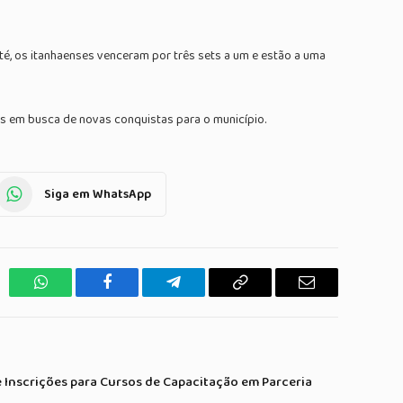
té, os itanhaenses venceram por três sets a um e estão a uma
es em busca de novas conquistas para o município.
Siga em WhatsApp
WhatsApp
Facebook
Telegrama
Copiar
E-
Link
mail
 Inscrições para Cursos de Capacitação em Parceria