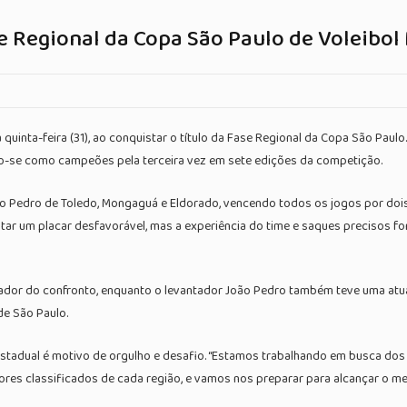
e Regional da Copa São Paulo de Voleibol
quinta-feira (31), ao conquistar o título da Fase Regional da Copa São Paulo.
ndo-se como campeões pela terceira vez em sete edições da competição.
edro de Toledo, Mongaguá e Eldorado, vencendo todos os jogos por dois sets
ar um placar desfavorável, mas a experiência do time e saques precisos fora
tuador do confronto, enquanto o levantador João Pedro também teve uma atua
de São Paulo.
 estadual é motivo de orgulho e desafio. “Estamos trabalhando em busca dos
ores classificados de cada região, e vamos nos preparar para alcançar o mel