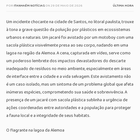
POR
ITANHAÉM NOTÍCIAS
ON
29 DE MAIO DE 2026
ÚLTIMA HORA
Um incidente chocante na cidade de Santos, no litoral paulista, trouxe
à tona a grave questão da poluição por plásticos em ecossistemas
urbanos e naturais. Um jacaré foi avistado por um motoboy com uma
sacola plástica visivelmente presa ao seu corpo, nadando em uma
lagoa na região da Alemoa. A cena, capturada em vídeo, serve como
um poderoso lembrete dos impactos devastadores do descarte
inadequado de resíduos no meio ambiente, especialmente em áreas
de interface entre a cidade e a vida selvagem. Este avistamento não
é um caso isolado, mas um sintoma de um problema global que afeta
inúmeras espécies, comprometendo sua saúde e sobrevivência. A
presença de um jacaré com sacola plástica sublinha a urgência de
ações coordenadas entre autoridades e a população para proteger
a fauna local e a integridade de seus habitats.
O flagrante na lagoa da Alemoa