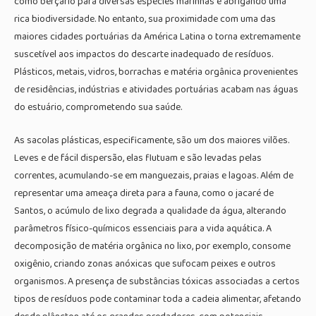
como berçário para diversas espécies marinhas e abrigando uma
rica biodiversidade. No entanto, sua proximidade com uma das
maiores cidades portuárias da América Latina o torna extremamente
suscetível aos impactos do descarte inadequado de resíduos.
Plásticos, metais, vidros, borrachas e matéria orgânica provenientes
de residências, indústrias e atividades portuárias acabam nas águas
do estuário, comprometendo sua saúde.
As sacolas plásticas, especificamente, são um dos maiores vilões.
Leves e de fácil dispersão, elas flutuam e são levadas pelas
correntes, acumulando-se em manguezais, praias e lagoas. Além de
representar uma ameaça direta para a fauna, como o jacaré de
Santos, o acúmulo de lixo degrada a qualidade da água, alterando
parâmetros físico-químicos essenciais para a vida aquática. A
decomposição de matéria orgânica no lixo, por exemplo, consome
oxigênio, criando zonas anóxicas que sufocam peixes e outros
organismos. A presença de substâncias tóxicas associadas a certos
tipos de resíduos pode contaminar toda a cadeia alimentar, afetando