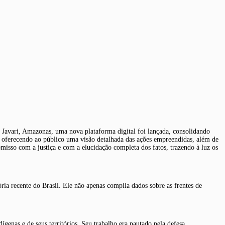
o Javari, Amazonas, uma nova plataforma digital foi lançada, consolidando
so, oferecendo ao público uma visão detalhada das ações empreendidas, além de
isso com a justiça e com a elucidação completa dos fatos, trazendo à luz os
ia recente do Brasil. Ele não apenas compila dados sobre as frentes de
genas e de seus territórios. Seu trabalho era pautado pela defesa