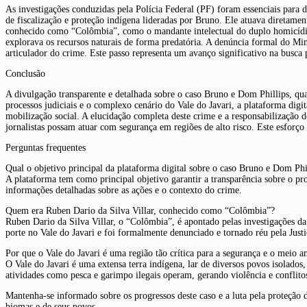
As investigações conduzidas pela Polícia Federal (PF) foram essenciais para 
de fiscalização e proteção indígena lideradas por Bruno. Ele atuava diretamen
conhecido como “Colômbia”, como o mandante intelectual do duplo homicídio
explorava os recursos naturais de forma predatória. A denúncia formal do Min
articulador do crime. Este passo representa um avanço significativo na busc
Conclusão
A divulgação transparente e detalhada sobre o caso Bruno e Dom Phillips, qua
processos judiciais e o complexo cenário do Vale do Javari, a plataforma di
mobilização social. A elucidação completa deste crime e a responsabilização d
jornalistas possam atuar com segurança em regiões de alto risco. Este esforço 
Perguntas frequentes
Qual o objetivo principal da plataforma digital sobre o caso Bruno e Dom Phi
A plataforma tem como principal objetivo garantir a transparência sobre o p
informações detalhadas sobre as ações e o contexto do crime.
Quem era Ruben Dario da Silva Villar, conhecido como “Colômbia”?
Ruben Dario da Silva Villar, o “Colômbia”, é apontado pelas investigações da
porte no Vale do Javari e foi formalmente denunciado e tornado réu pela Justi
Por que o Vale do Javari é uma região tão crítica para a segurança e o meio 
O Vale do Javari é uma extensa terra indígena, lar de diversos povos isolados,
atividades como pesca e garimpo ilegais operam, gerando violência e conflit
Mantenha-se informado sobre os progressos deste caso e a luta pela proteção 
biomas e de seus povos.