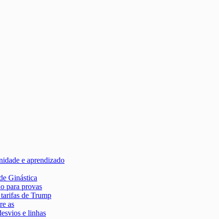
rnidade e aprendizado
de Ginástica
ão para provas
tarifas de Trump
re as
desvios e linhas