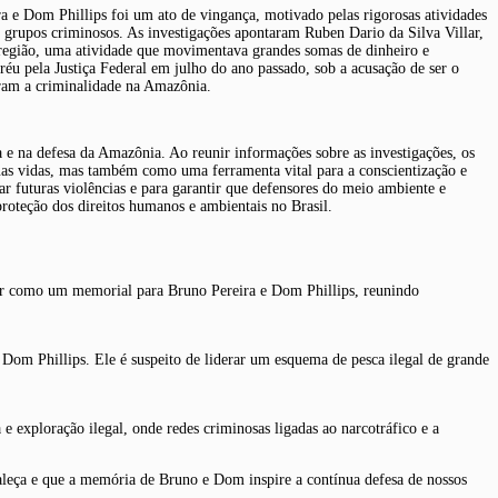
a e Dom Phillips foi um ato de vingança, motivado pelas rigorosas atividades
de grupos criminosos. As investigações apontaram Ruben Dario da Silva Villar,
região, uma atividade que movimentava grandes somas de dinheiro e
éu pela Justiça Federal em julho do ano passado, sob a acusação de ser o
tram a criminalidade na Amazônia.
a e na defesa da Amazônia. Ao reunir informações sobre as investigações, os
suas vidas, mas também como uma ferramenta vital para a conscientização e
ar futuras violências e para garantir que defensores do meio ambiente e
 proteção dos direitos humanos e ambientais no Brasil.
rvir como um memorial para Bruno Pereira e Dom Phillips, reunindo
 Dom Phillips. Ele é suspeito de liderar um esquema de pesca ilegal de grande
 e exploração ilegal, onde redes criminosas ligadas ao narcotráfico e a
valeça e que a memória de Bruno e Dom inspire a contínua defesa de nossos