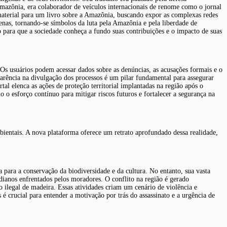
a Amazônia, era colaborador de veículos internacionais de renome como o jornal
 material para um livro sobre a Amazônia, buscando expor as complexas redes
enas, tornando-se símbolos da luta pela Amazônia e pela liberdade de
 para que a sociedade conheça a fundo suas contribuições e o impacto de suas
 Os usuários podem acessar dados sobre as denúncias, as acusações formais e o
arência na divulgação dos processos é um pilar fundamental para assegurar
tal elenca as ações de proteção territorial implantadas na região após o
o esforço contínuo para mitigar riscos futuros e fortalecer a segurança na
mbientais. A nova plataforma oferece um retrato aprofundado dessa realidade,
a para a conservação da biodiversidade e da cultura. No entanto, sua vasta
idianos enfrentados pelos moradores. O conflito na região é gerado
ão ilegal de madeira. Essas atividades criam um cenário de violência e
 crucial para entender a motivação por trás do assassinato e a urgência de