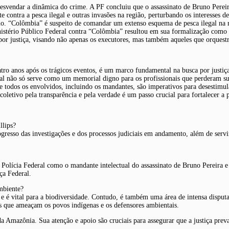
desvendar a dinâmica do crime. A PF concluiu que o assassinato de Bruno Pereir
te contra a pesca ilegal e outras invasões na região, perturbando os interesses 
. “Colômbia” é suspeito de comandar um extenso esquema de pesca ilegal na 
istério Público Federal contra “Colômbia” resultou em sua formalização como r
a por justiça, visando não apenas os executores, mas também aqueles que orques
tro anos após os trágicos eventos, é um marco fundamental na busca por justiç
gital não só serve como um memorial digno para os profissionais que perderam 
e todos os envolvidos, incluindo os mandantes, são imperativos para desestimul
coletivo pela transparência e pela verdade é um passo crucial para fortalecer a
llips?
rogresso das investigações e dos processos judiciais em andamento, além de se
 Polícia Federal como o mandante intelectual do assassinato de Bruno Pereira e
ça Federal.
ambiente?
 e é vital para a biodiversidade. Contudo, é também uma área de intensa disputa
os que ameaçam os povos indígenas e os defensores ambientais.
da Amazônia. Sua atenção e apoio são cruciais para assegurar que a justiça pre