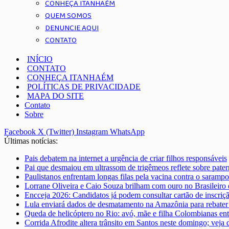
CONHEÇA ITANHAÉM
QUEM SOMOS
DENUNCIE AQUI
CONTATO
INÍCIO
CONTATO
CONHEÇA ITANHAÉM
POLÍTICAS DE PRIVACIDADE
MAPA DO SITE
Contato
Sobre
Facebook
X (Twitter)
Instagram
WhatsApp
Últimas notícias:
Pais debatem na internet a urgência de criar filhos responsáveis
Pai que desmaiou em ultrassom de trigêmeos reflete sobre pate
Paulistanos enfrentam longas filas pela vacina contra o sarampo
Lorrane Oliveira e Caio Souza brilham com ouro no Brasileiro 
Encceja 2026: Candidatos já podem consultar cartão de inscriç
Lula enviará dados de desmatamento na Amazônia para rebater 
Queda de helicóptero no Rio: avó, mãe e filha Colombianas ent
Corrida Afrodite altera trânsito em Santos neste domingo; veja 