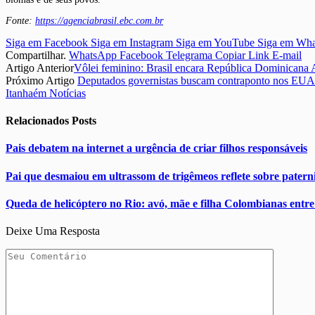
Fonte:
https://agenciabrasil.ebc.com.br
Siga em Facebook
Siga em Instagram
Siga em YouTube
Siga em Wh
Compartilhar.
WhatsApp
Facebook
Telegrama
Copiar Link
E-mail
Artigo Anterior
Vôlei feminino: Brasil encara República Dominicana 
Próximo Artigo
Deputados governistas buscam contraponto nos EUA s
Itanhaém Notícias
Relacionados
Posts
Pais debatem na internet a urgência de criar filhos responsáveis
Pai que desmaiou em ultrassom de trigêmeos reflete sobre pater
Queda de helicóptero no Rio: avó, mãe e filha Colombianas entre
Deixe Uma Resposta