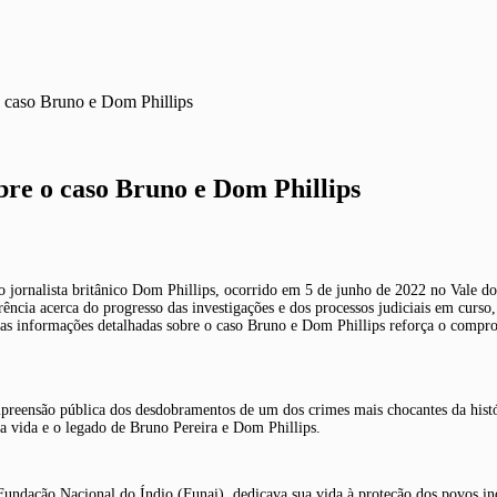
 caso Bruno e Dom Phillips
re o caso Bruno e Dom Phillips
do jornalista britânico Dom Phillips, ocorrido em 5 de junho de 2022 no Vale d
arência acerca do progresso das investigações e dos processos judiciais em cur
sas informações detalhadas sobre o caso Bruno e Dom Phillips reforça o comprom
preensão pública dos desdobramentos de um dos crimes mais chocantes da histór
 vida e o legado de Bruno Pereira e Dom Phillips.
undação Nacional do Índio (Funai), dedicava sua vida à proteção dos povos indí