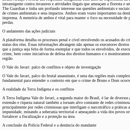
intransigente contra invasores e atividades ilegais que ameaçam a floresta e 
The Guardian e tinha um profundo interesse nas questões ambientais e sociais
de crimes ambientais e seus impactos. Ambos eram vozes importantes na denún
imprensa. A memória de ambos é vital para manter o foco na necessidade de p
perdas.
O andamento das ações judiciais
A plataforma detalha os processos penal e cível envolvendo os acusados do cr
status dos réus. Essas informações abrangem não apenas os executores direto
que a justiça seja feita de forma exemplar e que todos os envolvidos, de execu
crime, bem como iniciativas de defesa dos direitos humanos e o monitoramento
região.
O Vale do Javari: palco de conflitos e objeto de investigação
O Vale do Javari, palco do brutal assassinato, é uma das regiões mais comple
fundamental para entender o contexto em que o crime de Bruno e Dom ocorr
A realidade da Terra Indígena e os conflitos
A Terra Indígena Vale do Javari, a segunda maior do Brasil, é lar de diversos 
extensão e riqueza natural também a tornam alvo constante de redes criminosas
principalmente por redes criminosas que interligam o narcotráfico a práticas a
impunidade, minando a soberania territorial e ameaçando a vida dos povos ori
fortalecer a fiscalização e a proteção na área.
A conclusão da Polícia Federal e a denúncia do mandante