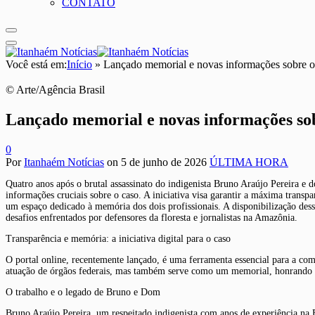
CONTATO
Você está em:
Início
»
Lançado memorial e novas informações sobre o
© Arte/Agência Brasil
Lançado memorial e novas informações sob
0
Por
Itanhaém Notícias
on
5 de junho de 2026
ÚLTIMA HORA
Quatro anos após o brutal assassinato do indigenista Bruno Araújo Pereira e 
informações cruciais sobre o caso. A iniciativa visa garantir a máxima transp
um espaço dedicado à memória dos dois profissionais. A disponibilização des
desafios enfrentados por defensores da floresta e jornalistas na Amazônia.
Transparência e memória: a iniciativa digital para o caso
O portal online, recentemente lançado, é uma ferramenta essencial para a com
atuação de órgãos federais, mas também serve como um memorial, honrando a
O trabalho e o legado de Bruno e Dom
Bruno Araújo Pereira, um respeitado indigenista com anos de experiência na F