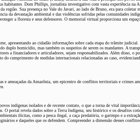
seus habitantes. Dom Phillips, jornalista investigativo com vasta experiência n
 da região. Sua presença no Vale do Javari, ao lado de Bruno, era para coletar
cia da devastação ambiental e das violências sofridas pelas comunidades indíg
roteger a floresta e seus defensores. O memorial virtual proporciona um espaço
ime, apresentando ao cidadão informações sobre cada etapa do trâmite judicial.
s do duplo homicídio, mas também os suspeitos de serem os mandantes. A transp
tores a financiadores e articuladores, sejam responsabilizados. Além disso, o por
 do cumprimento de medidas internacionais relacionadas ao caso, evidenciando 
xas e ameaçadas da Amazônia, um epicentro de conflitos territoriais e crimes a
eu.
povos indígenas isolados e de recente contato, o que a torna de vital importânci
. O portal revela dados sobre a Terra Indígena, seu histórico e os desafios cot
mbientais ilícitas, como a pesca ilegal, a caça predatória, o garimpo e a extraç
ginários e daqueles que os defendem. Compreender a dimensão desses conflitos é