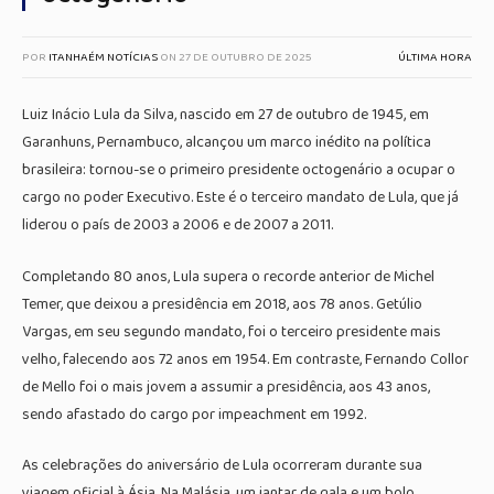
POR
ITANHAÉM NOTÍCIAS
ON
27 DE OUTUBRO DE 2025
ÚLTIMA HORA
Luiz Inácio Lula da Silva, nascido em 27 de outubro de 1945, em
Garanhuns, Pernambuco, alcançou um marco inédito na política
brasileira: tornou-se o primeiro presidente octogenário a ocupar o
cargo no poder Executivo. Este é o terceiro mandato de Lula, que já
liderou o país de 2003 a 2006 e de 2007 a 2011.
Completando 80 anos, Lula supera o recorde anterior de Michel
Temer, que deixou a presidência em 2018, aos 78 anos. Getúlio
Vargas, em seu segundo mandato, foi o terceiro presidente mais
velho, falecendo aos 72 anos em 1954. Em contraste, Fernando Collor
de Mello foi o mais jovem a assumir a presidência, aos 43 anos,
sendo afastado do cargo por impeachment em 1992.
As celebrações do aniversário de Lula ocorreram durante sua
viagem oficial à Ásia. Na Malásia, um jantar de gala e um bolo