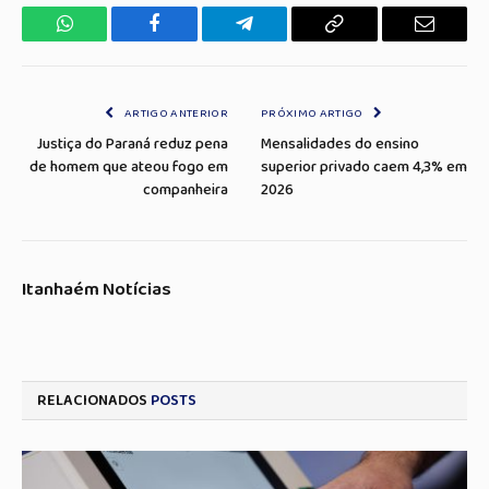
WhatsApp
Facebook
Telegrama
Copiar
E-
Link
mail
ARTIGO ANTERIOR
PRÓXIMO ARTIGO
Justiça do Paraná reduz pena
Mensalidades do ensino
de homem que ateou fogo em
superior privado caem 4,3% em
companheira
2026
Itanhaém Notícias
RELACIONADOS
POSTS