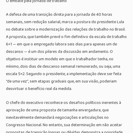
O embate pela jornada de trabalho
A defesa de uma transição direta para a jornada de 40 horas
semanais, sem redução salarial, marca a postura do presidente Lula
no debate sobre a modernização das relações de trabalho no Brasil.
A proposta, que também prevê o fim definitivo da escala de trabalho
6×1 — em que o empregado labora seis dias para apenas um de
descanso — é um dos pilares da discussão em andamento. O
objetivo é instituir um modelo em que o trabalhador tenha, no
mínimo, dois dias de descanso semanal remunerado, ou seja, uma
escala 5×2. Segundo o presidente, a implementação deve ser feita
“de uma vez”, sem etapas graduais que, em sua visão, poderiam
desvirtuar o benefício real da medida.
O chefe do executivo reconhece os desafios políticos inerentes à
aprovação de uma proposta de tamanha envergadura, que
inevitavelmente demandará negociações e articulações no
Congresso Nacional. No entanto, sua determinação em não aceitar
propostas de transição longas ou diluídas demonstra a prioridade