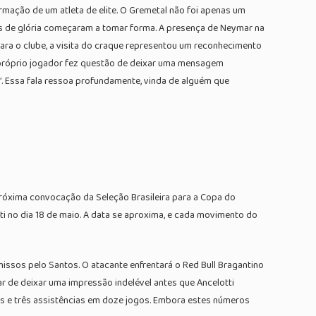
rmação de um atleta de elite. O Gremetal não foi apenas um
os de glória começaram a tomar forma. A presença de Neymar na
 Para o clube, a visita do craque representou um reconhecimento
O próprio jogador fez questão de deixar uma mensagem
. Essa fala ressoa profundamente, vinda de alguém que
próxima convocação da Seleção Brasileira para a Copa do
ti no dia 18 de maio. A data se aproxima, e cada movimento do
sos pelo Santos. O atacante enfrentará o Red Bull Bragantino
ar de deixar uma impressão indelével antes que Ancelotti
ls e três assistências em doze jogos. Embora estes números