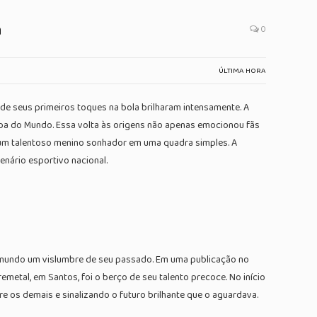
a
0
ÚLTIMA HORA
nde seus primeiros toques na bola brilharam intensamente. A
opa do Mundo. Essa volta às origens não apenas emocionou fãs
i um talentoso menino sonhador em uma quadra simples. A
enário esportivo nacional.
o mundo um vislumbre de seu passado. Em uma publicação no
etal, em Santos, foi o berço de seu talento precoce. No início
 os demais e sinalizando o futuro brilhante que o aguardava.