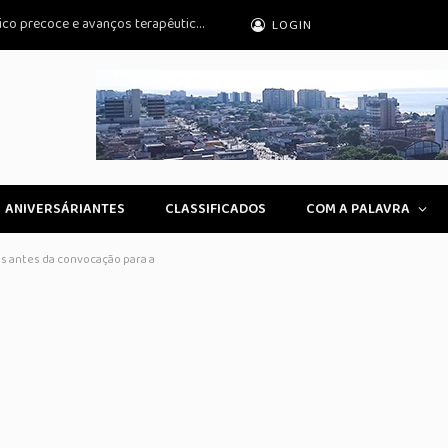
Dia nacional da AME destaca o diagnóstico precoce e avanços terapêuticos
LOGIN
ANIVERSÁRIANTES
CLASSIFICADOS
COM A PALAVRA
s antes da convocação para a