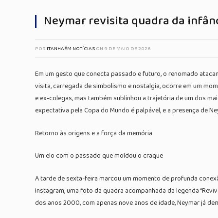
Neymar revisita quadra da infân
POR
ITANHAÉM NOTÍCIAS
ON
9 DE MAIO DE 2026
Em um gesto que conecta passado e futuro, o renomado atacante 
visita, carregada de simbolismo e nostalgia, ocorre em um mo
e ex-colegas, mas também sublinhou a trajetória de um dos mai
expectativa pela Copa do Mundo é palpável, e a presença de Ney
Retorno às origens e a força da memória
Um elo com o passado que moldou o craque
A tarde de sexta-feira marcou um momento de profunda conexão
Instagram, uma foto da quadra acompanhada da legenda “Revivend
dos anos 2000, com apenas nove anos de idade, Neymar já demon