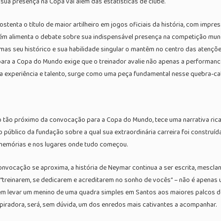
sua presença na Copa vai além das estatísticas de clube.
 ostenta o título de maior artilheiro em jogos oficiais da história, com impr
ém alimenta o debate sobre sua indispensável presença na competição mundia
s seu histórico e sua habilidade singular o mantêm no centro das atenções
a a Copa do Mundo exige que o treinador avalie não apenas a performance 
ua experiência e talento, surge como uma peça fundamental nesse quebra-ca
tão próximo da convocação para a Copa do Mundo, tece uma narrativa rica s
público da fundação sobre a qual sua extraordinária carreira foi construíd
 memórias e nos lugares onde tudo começou.
convocação se aproxima, a história de Neymar continua a ser escrita, mescl
“treinarem, se dedicarem e acreditarem no sonho de vocês” – não é apenas u
m levar um menino de uma quadra simples em Santos aos maiores palcos do 
spiradora, será, sem dúvida, um dos enredos mais cativantes a acompanhar.