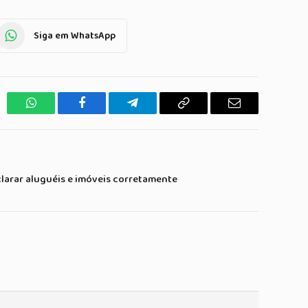
Siga em WhatsApp
WhatsApp
Facebook
Telegrama
Copiar
E-
Link
mail
larar aluguéis e imóveis corretamente