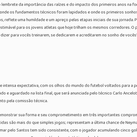
 lembrete da importância das raízes e do impacto dos primeiros anos na fo
da, onde os fundamentos técnicos foram lapidados e onde os primeiros sonh
os, reflete uma humildade e um apreço pelas etapas iniciais de sua jornada.
inestimável para os jovens atletas que hoje trilham os mesmos corredores. 
dizer para vocês treinarem, se dedicarem e acreditarem no sonho de vocês”
e intensa expectativa, com os olhos do mundo do futebol voltados para a 
o e aguardado na lista final, que será anunciada pelo técnico Carlo Ancelot
to pela comissão técnica.
demonstrar sua forma e seu comprometimento em três importantes compromis
artidas são mais do que simples jogos; representam a última chance de Neym
ymar pelo Santos tem sido consistente, com o jogador acumulando cinco go