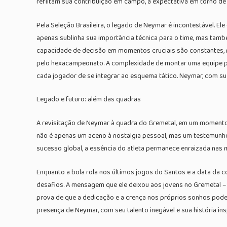
reflitam sua contribuição em campo, a expectativa em torno de 
Pela Seleção Brasileira, o legado de Neymar é incontestável. Ele
apenas sublinha sua importância técnica para o time, mas tamb
capacidade de decisão em momentos cruciais são constantes, ma
pelo hexacampeonato. A complexidade de montar uma equipe par
cada jogador de se integrar ao esquema tático. Neymar, com s
Legado e futuro: além das quadras
A revisitação de Neymar à quadra do Gremetal, em um momento 
não é apenas um aceno à nostalgia pessoal, mas um testemunho 
sucesso global, a essência do atleta permanece enraizada nas
Enquanto a bola rola nos últimos jogos do Santos e a data da 
desafios. A mensagem que ele deixou aos jovens no Gremetal – 
prova de que a dedicação e a crença nos próprios sonhos pode
presença de Neymar, com seu talento inegável e sua história in