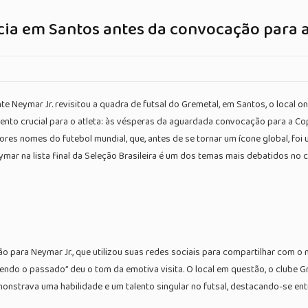
cia em Santos antes da convocação para 
Neymar Jr. revisitou a quadra de futsal do Gremetal, em Santos, o local o
mento crucial para o atleta: às vésperas da aguardada convocação para a C
ores nomes do futebol mundial, que, antes de se tornar um ícone global, fo
mar na lista final da Seleção Brasileira é um dos temas mais debatidos no c
 para Neymar Jr., que utilizou suas redes sociais para compartilhar com 
o o passado” deu o tom da emotiva visita. O local em questão, o clube Grem
strava uma habilidade e um talento singular no futsal, destacando-se entre