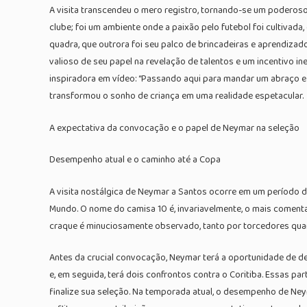
A visita transcendeu o mero registro, tornando-se um poderoso
clube; foi um ambiente onde a paixão pelo futebol foi cultiva
quadra, que outrora foi seu palco de brincadeiras e aprendizad
valioso de seu papel na revelação de talentos e um incentivo 
inspiradora em vídeo: “Passando aqui para mandar um abraço e 
transformou o sonho de criança em uma realidade espetacular.
A expectativa da convocação e o papel de Neymar na seleção
Desempenho atual e o caminho até a Copa
A visita nostálgica de Neymar a Santos ocorre em um período d
Mundo. O nome do camisa 10 é, invariavelmente, o mais comentad
craque é minuciosamente observado, tanto por torcedores quan
Antes da crucial convocação, Neymar terá a oportunidade de 
e, em seguida, terá dois confrontos contra o Coritiba. Essas p
finalize sua seleção. Na temporada atual, o desempenho de Ne