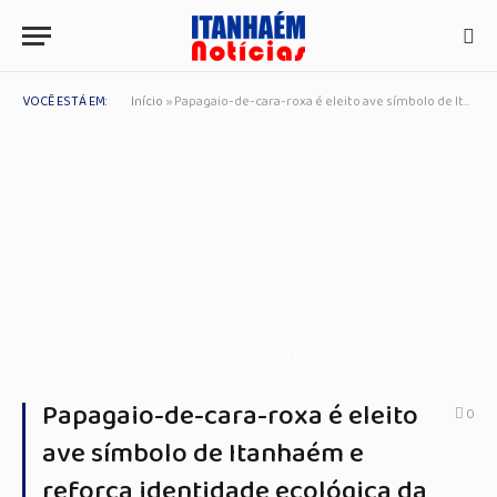
VOCÊ ESTÁ EM:
Início
»
Papagaio-de-cara-roxa é eleito ave símbolo de Itanhaém e reforça identidade ecológica da cidade
Foto: Belmira McLeod/VC no TG/ Divulgação
Papagaio-de-cara-roxa é eleito
0
ave símbolo de Itanhaém e
reforça identidade ecológica da