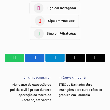
Siga em Instagram
Siga em YouTube
Siga em WhatsApp
WhatsApp
Facebook
Telegrama
Copiar
E-
Link
mail
ARTIGO ANTERIOR
PRÓXIMO ARTIGO
Mandante da execução de
ETEC de Itanhaém abre
policial civil é preso durante
inscrições para curso técnico
operação no Morro do
gratuito em Farmácia
Pacheco, em Santos