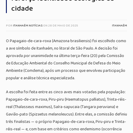
cidade
POR
ITANHAÉM NOTÍCIAS
ON
28 DE MAIO DE 2025
ITANHAÉM
O Papagaio-de-cara-roxa (Amazona brasiliensis) foi escolhido como
a ave símbolo de Itanhaém, no litoral de São Paulo. A decisão foi
aprovada por unanimidade na última terça-feira (20) pela Comissão
de Educação Ambiental do Conselho Municipal de Defesa do Meio
Ambiente (Comdema), após um processo que envolveu participação
popular e análise técnica especializada.
A escolha foi feita entre as cinco aves mais votadas pela população:
Papagaio-de-cara-roxa, Piru-piru (Haematopus palliatus), Trinta-réis-
real (Thalasseus maximus), Saíra-sapucaia (Tangara peruviana) e
Gavião-pato (Spizaetus melanoleucus). Entre elas, a comissão definiu
três finalistas — o próprio Papagaio-de-cara-roxa, Piru-piru e Trinta-
réis-real — e, com base em critérios como endemismo (ocorrência