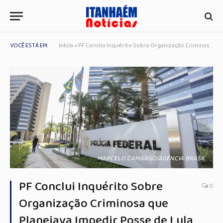
VOCÊ ESTÁ EM:
Início
»
PF Conclui Inquérito Sobre Organização Criminosa que Planejava Impedir Posse de Lula e Alckmin
MARCELO CAMARGO/AGÊNCIA BRASIL
PF Conclui Inquérito Sobre
0
Organização Criminosa que
Planejava Impedir Posse de Lula