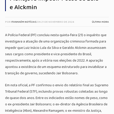
e Alckmin
POR
ITANHAÉM NOTÍCIAS
ON
21 DE NOVEMBRO DE 2024
ÚLTIMA HORA
A Polícia Federal (PF) concluiu nesta quinta-feira (21) o inquérito que
investigava a atuação de uma organização criminosa formada para
impedir que Luiz Inácio Lula da Silva e Geraldo Alckmin assumissem
seus cargos como presidente e vice-presidente do Brasil,
respectivamente, após a vitória nas eleições de 2022. A apuração
apontou a existência de um esquema estruturado para inviabilizar a
transição de governo, sucedendo Jair Bolsonaro.
Em nota oficial, a PF confirmou o envio do relatório final ao Supremo
Tribunal Federal (STF), incluindo provas robustas coletadas ao longo
de quase dois anos. Entre os indiciados estão nomes de peso, como
o ex-presidente Jair Bolsonaro; o ex-diretor da Agência Brasileira de
Inteligência (Abin), Alexandre Ramagem; o ex-ministro da Justiça,