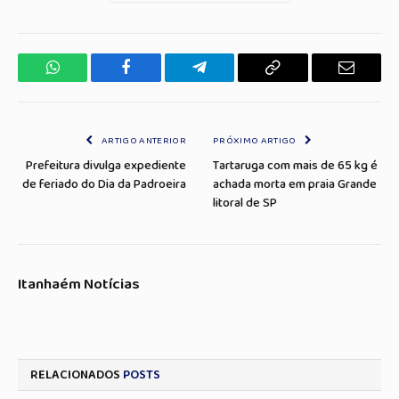
WhatsApp
Facebook
Telegrama
Copiar
E-
Link
mail
ARTIGO ANTERIOR
PRÓXIMO ARTIGO
Prefeitura divulga expediente
Tartaruga com mais de 65 kg é
de feriado do Dia da Padroeira
achada morta em praia Grande
litoral de SP
Itanhaém Notícias
RELACIONADOS
POSTS