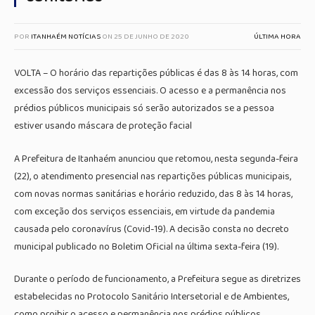
POR
ITANHAÉM NOTÍCIAS
ON
25 DE JUNHO DE 2020
ÚLTIMA HORA
VOLTA – O horário das repartições públicas é das 8 às 14 horas, com
excessão dos serviços essenciais. O acesso e a permanência nos
prédios públicos municipais só serão autorizados se a pessoa
estiver usando máscara de proteção facial
A Prefeitura de Itanhaém anunciou que retomou, nesta segunda-feira
(22), o atendimento presencial nas repartições públicas municipais,
com novas normas sanitárias e horário reduzido, das 8 às 14 horas,
com exceção dos serviços essenciais, em virtude da pandemia
causada pelo coronavírus (Covid-19). A decisão consta no decreto
municipal publicado no Boletim Oficial na última sexta-feira (19).
Durante o período de funcionamento, a Prefeitura segue as diretrizes
estabelecidas no Protocolo Sanitário Intersetorial e de Ambientes,
como proibir o acesso e permanência nos prédios públicos