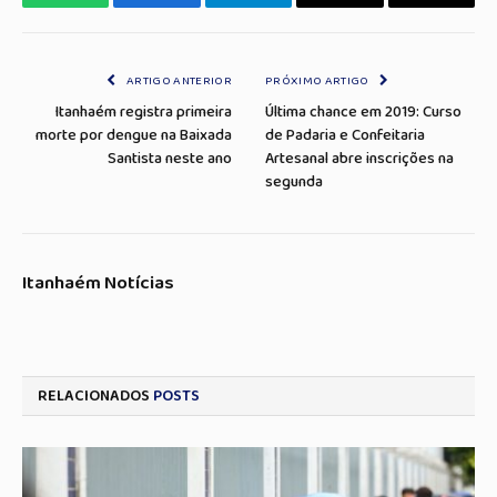
WhatsApp
Facebook
Telegrama
Copiar
E-
Link
mail
ARTIGO ANTERIOR
PRÓXIMO ARTIGO
Itanhaém registra primeira
Última chance em 2019: Curso
morte por dengue na Baixada
de Padaria e Confeitaria
Santista neste ano
Artesanal abre inscrições na
segunda
Itanhaém Notícias
RELACIONADOS
POSTS