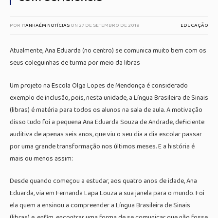
POR
ITANHAÉM NOTÍCIAS
ON
27 DE SETEMBRO DE 2019
EDUCAÇÃO
Atualmente, Ana Eduarda (no centro) se comunica muito bem com os
seus coleguinhas de turma por meio da libras
Um projeto na Escola Olga Lopes de Mendonça é considerado
exemplo de inclusão, pois, nesta unidade, a Língua Brasileira de Sinais
(libras) é matéria para todos os alunos na sala de aula. A motivação
disso tudo foi a pequena Ana Eduarda Souza de Andrade, deficiente
auditiva de apenas seis anos, que viu o seu dia a dia escolar passar
por uma grande transformação nos últimos meses. E a história é
mais ou menos assim:
Desde quando começou a estudar, aos quatro anos de idade, Ana
Eduarda, via em Fernanda Lapa Louza a sua janela para o mundo. Foi
ela quem a ensinou a compreender a Língua Brasileira de Sinais
(libras) e, enfim, encontrar uma forma de se comunicar que não fosse