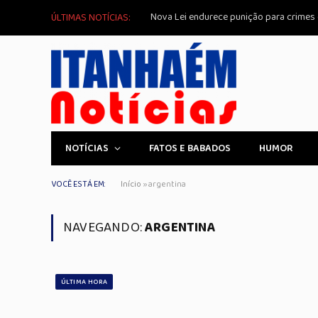
Nova Lei endurece punição para crimes d
ÚLTIMAS NOTÍCIAS:
NOTÍCIAS
FATOS E BABADOS
HUMOR
VOCÊ ESTÁ EM:
Início
»
argentina
NAVEGANDO:
ARGENTINA
ÚLTIMA HORA