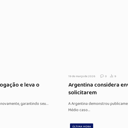
19 de março de 2026
0
9
ogação e leva o
Argentina considera env
solicitarem
 novamente, garantindo seu…
A Argentina demonstrou publicament
Médio caso…
ÚLTIMA HORA