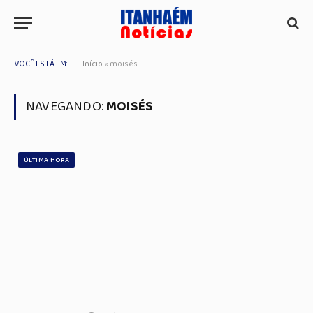
VOCÊ ESTÁ EM:
Início
»
moisés
NAVEGANDO:
MOISÉS
ÚLTIMA HORA