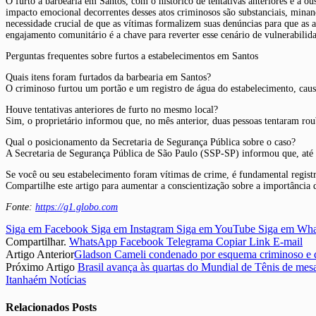
O furto à barbearia em Santos, com o histórico de tentativas anteriores e a o
impacto emocional decorrentes desses atos criminosos são substanciais, mina
necessidade crucial de que as vítimas formalizem suas denúncias para que as a
engajamento comunitário é a chave para reverter esse cenário de vulnerabili
Perguntas frequentes sobre furtos a estabelecimentos em Santos
Quais itens foram furtados da barbearia em Santos?
O criminoso furtou um portão e um registro de água do estabelecimento, cau
Houve tentativas anteriores de furto no mesmo local?
Sim, o proprietário informou que, no mês anterior, duas pessoas tentaram roub
Qual o posicionamento da Secretaria de Segurança Pública sobre o caso?
A Secretaria de Segurança Pública de São Paulo (SSP-SP) informou que, até o
Se você ou seu estabelecimento foram vítimas de crime, é fundamental registra
Compartilhe este artigo para aumentar a conscientização sobre a importância 
Fonte:
https://g1.globo.com
Siga em Facebook
Siga em Instagram
Siga em YouTube
Siga em Wh
Compartilhar.
WhatsApp
Facebook
Telegrama
Copiar Link
E-mail
Artigo Anterior
Gladson Cameli condenado por esquema criminoso e d
Próximo Artigo
Brasil avança às quartas do Mundial de Tênis de mes
Itanhaém Notícias
Relacionados
Posts