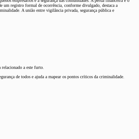
pequenos empresários e a segurança das comunidades. A perda financeira e o
de um registro formal de ocorrência, conforme divulgado, destaca a
minalidade. A união entre vigilância privada, segurança pública e
relacionado a este furto.
egurança de todos e ajuda a mapear os pontos críticos da criminalidade.