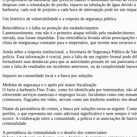
despesas com a reinstalação do portão, reparos na tubulação de água devido à
barbearia, cada real de prejuízo e cada hora de interrupção pode ter um impa
Um histórico de vulnerabilidade e a resposta da segurança pública
Reincidência e a falha na proteção dos estabelecimentos
Lamentavelmente, este não é o primeiro ataque sofrido pelo estabelecimento. O
entrada, mas foram impedidas. Essa reincidência levanta sérias preocupações
clima de insegurança constante para o empresário, que investe seus recursos 
Ainda sobre a resposta institucional, a Secretaria de Segurança Pública de S
polícia. Essa informação é crucial, pois a falta de um registro formal pode dif
formalizem suas denúncias para que as autoridades possam ter um panorama rea
com a falta de resultados em incidentes anteriores, ou da complexidade burocr
Impacto na comunidade local e a busca por soluções
Medidas de segurança e o apelo por maior fiscalização
O furto à barbearia Fino Trato, como foi identificada por testemunhas, não 
oferecendo serviços essenciais e empregos locais. Incidentes como este minam
criminosos, flagrados em vídeo, servem como um lembrete sombrio dos desaf
Diante da persistência de crimes, a busca por soluções torna-se urgente. Come
portões, o que representa um custo adicional significativo e nem sempre é v
ocorre. A colaboração entre a comunidade, a polícia e as associações de bairr
criminalidade.
A persistência da criminalidade e o desafio dos comerciantes