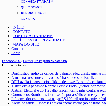
CONHEÇA ITANHAÉM
QUEM SOMOS
DENUNCIE AQUI
CONTATO
INÍCIO
CONTATO
CONHEÇA ITANHAÉM
POLÍTICAS DE PRIVACIDADE
MAPA DO SITE
Contato
Sobre
Facebook
X (Twitter)
Instagram
WhatsApp
Últimas notícias:
Diagnóstico tardio de câncer de pulmão reduz drasticamente ch
A menina russa que viralizou está há 8 meses no Brasil: a
DPU avalia inconstitucionalidade de novas Leis do licenciame
Justiça eleva penas de Ronnie Lessa e Élcio Queiroz por morte
Justiças Eleitoral e do Trabalho lançam campanha contra assédi
Coronel dos Bombeiros torna-se réu por assédio e ameaça a te
Influenciador condenado a pagar R$ 100 mil por incentivar ‘ro
Alerta de saúde: Empresas devem apoiar vacinação de trabalha