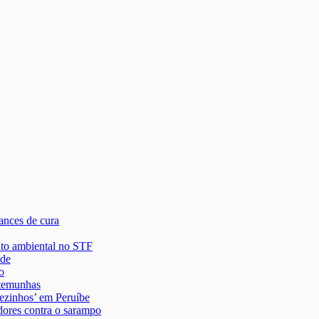
ances de cura
nto ambiental no STF
 de
o
stemunhas
lezinhos’ em Peruíbe
dores contra o sarampo