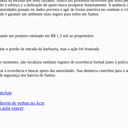
usadia na escolha dos itens furtados, ilustra um problema recorrente que afeta 
ndo o esforço e a dedicação de quem busca prosperar honestamente. A ausência 
utoridades possam ter dados precisos e agir de forma assertiva no combate à cri
dade e garantir um ambiente mais seguro para todos em Santos.
sando um prejuízo estimado em R$ 1,3 mil ao proprietário.
ar o portão de entrada da barbearia, mas a ação foi frustrada.
 momento, não localizou nenhum registro de ocorrência formal junto à polícia 
r a ocorrência e buscar apoio das autoridades. Sua denúncia contribui para a s
da segurança nos bairros de Santos.
atsApp
esvio de verbas no Acre
a após vencer