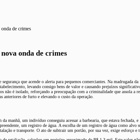
 onda de crimes
nova onda de crimes
 de segurança que acende o alerta para pequenos comerciantes. Na madrugada d
belecimento, levando consigo bens de valor e causando prejuízos significativo
tos não é isolado, reforçando a preocupação com a criminalidade que assola a r
as anteriores de furto e elevando o custo da operação.
da manhã, um indivíduo conseguiu acessar a barbearia, que estava fechada, e i
urpreendente, um registro de água. A escolha de um registro de água como alvo 
talação e transporte. O ato de subtrair um portão, por sua vez, exige esforço 
o de retaliação, calculou um prejuízo aproximado de R$ 1,3 mil. Este valor não