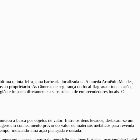
a última quinta-feira, uma barbearia localizada na Alameda Armênio Mendes,
s ao proprietário. As câmeras de segurança do local flagraram toda a ação,
egião e impacta diretamente a subsistência de empreendedores locais. O
niciou a busca por objetos de valor. Entre os itens levados, destacam-se um
sugere um conhecimento prévio do valor de materiais metálicos para revenda
e tempo, indicando uma ação planejada e ousada.
 representa apenas o custo de reposição dos itens furtados, mas também inclui