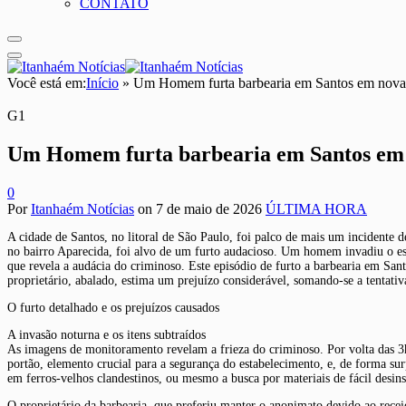
CONTATO
Você está em:
Início
»
Um Homem furta barbearia em Santos em nova
G1
Um Homem furta barbearia em Santos em 
0
Por
Itanhaém Notícias
on
7 de maio de 2026
ÚLTIMA HORA
A cidade de Santos, no litoral de São Paulo, foi palco de mais um incidente
no bairro Aparecida, foi alvo de um furto audacioso. Um homem invadiu o esta
que revela a audácia do criminoso. Este episódio de furto a barbearia em San
proprietário, abalado, estima um prejuízo considerável, somando-se a tentativ
O furto detalhado e os prejuízos causados
A invasão noturna e os itens subtraídos
As imagens de monitoramento revelam a frieza do criminoso. Por volta das 3h 
portão, elemento crucial para a segurança do estabelecimento, e, de forma s
em ferros-velhos clandestinos, ou mesmo a busca por materiais de fácil desins
O proprietário da barbearia, que preferiu manter o anonimato devido ao recei