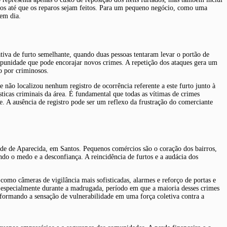
iços até que os reparos sejam feitos. Para um pequeno negócio, como uma
 em dia.
ativa de furto semelhante, quando duas pessoas tentaram levar o portão de
mpunidade que pode encorajar novos crimes. A repetição dos ataques gera um
o por criminosos.
não localizou nenhum registro de ocorrência referente a este furto junto à
ísticas criminais da área. É fundamental que todas as vítimas de crimes
. A ausência de registro pode ser um reflexo da frustração do comerciante
ade de Aparecida, em Santos. Pequenos comércios são o coração dos bairros,
do o medo e a desconfiança. A reincidência de furtos e a audácia dos
como câmeras de vigilância mais sofisticadas, alarmes e reforço de portas e
, especialmente durante a madrugada, período em que a maioria desses crimes
ansformando a sensação de vulnerabilidade em uma força coletiva contra a