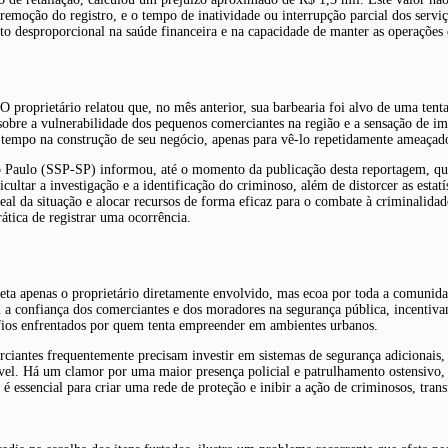
 remoção do registro, e o tempo de inatividade ou interrupção parcial dos serv
cto desproporcional na saúde financeira e na capacidade de manter as operações
 proprietário relatou que, no mês anterior, sua barbearia foi alvo de uma tent
 sobre a vulnerabilidade dos pequenos comerciantes na região e a sensação de i
e tempo na construção de seu negócio, apenas para vê-lo repetidamente ameaçad
ão Paulo (SSP-SP) informou, até o momento da publicação desta reportagem, que 
icultar a investigação e a identificação do criminoso, além de distorcer as estat
l da situação e alocar recursos de forma eficaz para o combate à criminalidade
ática de registrar uma ocorrência.
afeta apenas o proprietário diretamente envolvido, mas ecoa por toda a comunid
 a confiança dos comerciantes e dos moradores na segurança pública, incentivan
ios enfrentados por quem tenta empreender em ambientes urbanos.
rciantes frequentemente precisam investir em sistemas de segurança adicionais, 
iável. Há um clamor por uma maior presença policial e patrulhamento ostensivo
o é essencial para criar uma rede de proteção e inibir a ação de criminosos, tr