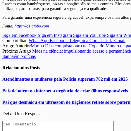
Lanches como hambúrgueres, pizzas e porções são os mais comuns. Eles demand
utilizados para frituras, para garantir a segurança e a qualidade.
Para garantir uma experiência segura e agradável, exija sempre os mais altos 
Fonte:
https://g1.globo.com
Siga em Facebook
Siga em Instagram
Siga em YouTube
Siga em Wh
Compartilhar.
WhatsApp
Facebook
Telegrama
Copiar Link
E-mail
Artigo Anterior
Marina Dias conquista ouro na Copa do Mundo de par
Próximo Artigo
Mães na ciência: impulsionando acesso e permanênci
Itanhaém Notícias
Relacionados
Posts
Atendimentos a mulheres pela Polícia superam 782 mil em 2025
Pais debatem na internet a urgência de criar filhos responsáveis
Pai que desmaiou em ultrassom de trigêmeos reflete sobre pater
Deixe Uma Resposta