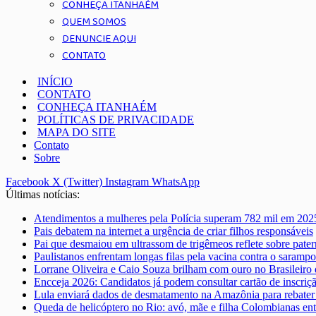
CONHEÇA ITANHAÉM
QUEM SOMOS
DENUNCIE AQUI
CONTATO
INÍCIO
CONTATO
CONHEÇA ITANHAÉM
POLÍTICAS DE PRIVACIDADE
MAPA DO SITE
Contato
Sobre
Facebook
X (Twitter)
Instagram
WhatsApp
Últimas notícias:
Atendimentos a mulheres pela Polícia superam 782 mil em 202
Pais debatem na internet a urgência de criar filhos responsáveis
Pai que desmaiou em ultrassom de trigêmeos reflete sobre pate
Paulistanos enfrentam longas filas pela vacina contra o sarampo
Lorrane Oliveira e Caio Souza brilham com ouro no Brasileiro 
Encceja 2026: Candidatos já podem consultar cartão de inscriç
Lula enviará dados de desmatamento na Amazônia para rebater 
Queda de helicóptero no Rio: avó, mãe e filha Colombianas ent