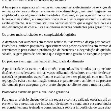
A base para a segurança alimentar em qualquer estabelecimento de serviços d
requisitos de boas práticas para serviços de alimentação, incluindo higiene p
amplificado por algumas particularidades. Primeiro, a operação muitas vezes
talvez o mais crítico, é a impossibilidade de o cliente supervisionar visualme
estabelecimento. A nutricionista Júlia Grosso enfatiza que o rigor técnico 
implementação de check-lists e auditorias internas constantes para garantir q
Os pratos mais solicitados e a complexidade logística
A demanda por alimentos em motéis reflete muitas vezes o desejo por conveniê
Esses itens, embora populares, apresentam seus próprios desafios em termos 
corretamente para evitar a proliferação de bactérias e a degradação da qualid
sábado, sugere picos de demanda que exigem uma gestão de estoque e preparo e
Do preparo à entrega: mantendo a integridade do alimento
A peculiaridade da estrutura dos motéis, com suítes distribuídas por corredo
distâncias consideráveis, muitas vezes utilizando elevadores e carrinhos de se
necessários protocolos específicos. A cozinha deve ser planejada com um flux
segregação evita a contaminação cruzada e garante que o ambiente de preparo
são cruciais para assegurar que o prato chegue ao cliente com a mesma quali
Protocolos essenciais para a qualidade garantida
Para que a refeição chegue de forma segura e com a qualidade esperada até a
preventivas e proativas que impactam diretamente a segurança e a experiência
ser constantemente treinada e conscientizada sobre a importância de cada etap