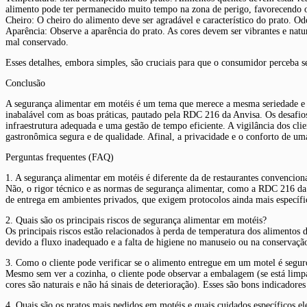
alimento pode ter permanecido muito tempo na zona de perigo, favorecendo o
Cheiro: O cheiro do alimento deve ser agradável e característico do prato. 
Aparência: Observe a aparência do prato. As cores devem ser vibrantes e natu
mal conservado.
Esses detalhes, embora simples, são cruciais para que o consumidor perceba s
Conclusão
A segurança alimentar em motéis é um tema que merece a mesma seriedade e ri
inabalável com as boas práticas, pautado pela RDC 216 da Anvisa. Os desafios
infraestrutura adequada e uma gestão de tempo eficiente. A vigilância dos cli
gastronômica segura e de qualidade. Afinal, a privacidade e o conforto de u
Perguntas frequentes (FAQ)
1. A segurança alimentar em motéis é diferente da de restaurantes convencion
Não, o rigor técnico e as normas de segurança alimentar, como a RDC 216 da 
de entrega em ambientes privados, que exigem protocolos ainda mais específic
2. Quais são os principais riscos de segurança alimentar em motéis?
Os principais riscos estão relacionados à perda de temperatura dos alimentos 
devido a fluxo inadequado e a falta de higiene no manuseio ou na conservaçã
3. Como o cliente pode verificar se o alimento entregue em um motel é segur
Mesmo sem ver a cozinha, o cliente pode observar a embalagem (se está limpa e
cores são naturais e não há sinais de deterioração). Esses são bons indicador
4. Quais são os pratos mais pedidos em motéis e quais cuidados específicos 