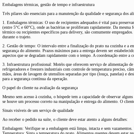
Embalagens térmicas, gestão de tempo e infraestrutura
Três pilares são essenciais para a manutenção da qualidade e segurança dos a
1. Embalagens térmicas: O uso de recipientes adequados é vital para preserv
(entre 5°C e 60°C), onde as bactérias se proliferam rapidamente. Da mesma f
térmico ou recipientes específicos para delivery, são comumente empregados
durante o trajeto.
2. Gestão de tempo: O intervalo entre a finalização do prato na cozinha e a en
segurança do alimento. Prazos máximos para a entrega devem ser estabelecido
aspectos que se degradam rapidamente com o tempo. A coordenação entre a coz
3. Infraestrutura profissional: Motéis que oferecem serviço de alimentação d
refrigeradores e freezers industriais com controle de temperatura preciso, câ
mãos, áreas de lavagem de utensílios separadas por tipo (louça, panelas) e d
para a segurança contínua da operação.
O papel do cliente na avaliação da segurança
Mesmo sem acesso à cozinha, o hóspede tem a capacidade de observar alguns 
se houve um processo correto na manipulação e entrega do alimento. O client
Sinais visíveis de um serviço de qualidade
Ao receber o pedido na suíte, o cliente deve estar atento a alguns detalhes:
Embalagem: Verifique se a embalagem está limpa, intacta e sem vazamentos. 
Temperatura: Sinta a temperatura do prato. Alimentos quentes devem estar re