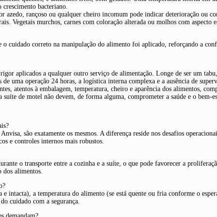
 crescimento bacteriano.
Odor azedo, rançoso ou qualquer cheiro incomum pode indicar deterioração ou c
rais. Vegetais murchos, carnes com coloração alterada ou molhos com aspecto es
e o cuidado correto na manipulação do alimento foi aplicado, reforçando a confi
gor aplicados a qualquer outro serviço de alimentação. Longe de ser um tabu,
 de uma operação 24 horas, a logística interna complexa e a ausência de superv
entes, atentos à embalagem, temperatura, cheiro e aparência dos alimentos, com
ma suíte de motel não devem, de forma alguma, comprometer a saúde e o bem-es
ais?
Anvisa, são exatamente os mesmos. A diferença reside nos desafios operacionais
os e controles internos mais robustos.
durante o transporte entre a cozinha e a suíte, o que pode favorecer a prolifera
o dos alimentos.
o?
 intacta), a temperatura do alimento (se está quente ou fria conforme o esperado
es do cuidado com a segurança.
eles demandam?