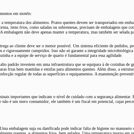
limentos em motéis:
ar a temperatura dos alimentos. Pratos quentes devem ser transportados em emb
orma, itens frios, como saladas ou sobremesas, precisam de embalagens que con
. A embalagem não deve apenas manter a temperatura, mas também ser selada pa
trega ao cliente deve ser o menor possível. Um sistema eficiente de pedidos, pr
s e rigorosamente cumpridos. Isso não só garante a integridade microbiológica 
inha e a equipe de serviço de quarto é fundamental para essa agilidade.
e alto padrão investem em uma infraestrutura que se equipara à de cozinhas de 
maras frias bem mantidas e estufas para alimentos quentes. Além disso, a estrut
esinfecção regular de todas as superfícies e equipamentos. A manutenção preven
sinais importantes que indicam o nível de cuidado com a segurança alimentar. 
e não é um mero consumidor; ele também é um fiscal em potencial, cujas perce
Uma embalagem suja ou danificada pode indicar falta de higiene no manuseio 
almente quentes, e alimentos frios, bem gelados. Uma temperatura morna em um 