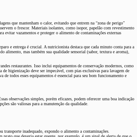
alagens que mantenham o calor, evitando que entrem na “zona de perigo”
servem o frescor. Materiais isolantes, como isopor, papelão com revestimento
ra evitar vazamentos e proteger o alimento de contaminações externas
eparo e entrega é crucial. A nutricionista destaca que cada minuto conta para a
do alimento, mas também sua qualidade sensorial (sabor, textura e aroma),
grandes restaurantes. Isso inclui equipamentos de conservação modernos, como
ura de higienização deve ser impecável, com pias exclusivas para lavagem de
tiva de todos esses equipamentos é essencial para seu bom funcionamento e
Essas observações simples, porém eficazes, podem oferecer uma boa indicação
pções são valiosas para a manutenção da qualidade.
ou transporte inadequado, expondo o alimento a contaminações.
prato que deveria estar quente, por exemplo, é um sinal de alerta de que o