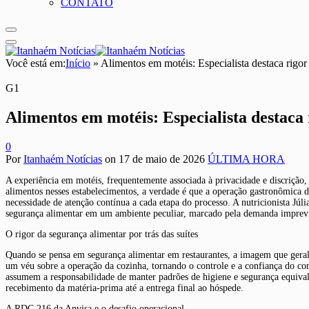
CONTATO
Você está em:
Início
»
Alimentos em motéis: Especialista destaca rigor
G1
Alimentos em motéis: Especialista destaca 
0
Por
Itanhaém Notícias
on
17 de maio de 2026
ÚLTIMA HORA
A experiência em motéis, frequentemente associada à privacidade e discrição
alimentos nesses estabelecimentos, a verdade é que a operação gastronômica d
necessidade de atenção contínua a cada etapa do processo. A nutricionista Júl
segurança alimentar em um ambiente peculiar, marcado pela demanda imprevisí
O rigor da segurança alimentar por trás das suítes
Quando se pensa em segurança alimentar em restaurantes, a imagem que geralm
um véu sobre a operação da cozinha, tornando o controle e a confiança do co
assumem a responsabilidade de manter padrões de higiene e segurança equival
recebimento da matéria-prima até a entrega final ao hóspede.
A RDC 216 da Anvisa e o desafio operacional