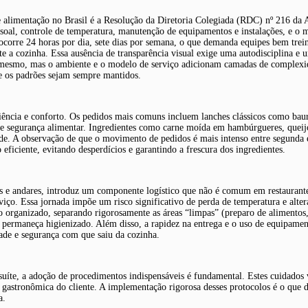
e alimentação no Brasil é a Resolução da Diretoria Colegiada (RDC) nº 216 da A
essoal, controle de temperatura, manutenção de equipamentos e instalações, e o
 ocorre 24 horas por dia, sete dias por semana, o que demanda equipes bem trei
nte a cozinha. Essa ausência de transparência visual exige uma autodisciplina e
é o mesmo, mas o ambiente e o modelo de serviço adicionam camadas de complexi
ue os padrões sejam sempre mantidos.
ncia e conforto. Os pedidos mais comuns incluem lanches clássicos como bauru,
de segurança alimentar. Ingredientes como carne moída em hambúrgueres, queij
ade. A observação de que o movimento de pedidos é mais intenso entre segunda e
ficiente, evitando desperdícios e garantindo a frescura dos ingredientes.
res e andares, introduz um componente logístico que não é comum em restaurante
rviço. Essa jornada impõe um risco significativo de perda de temperatura e alter
o organizado, separando rigorosamente as áreas “limpas” (preparo de alimentos,
 permaneça higienizado. Além disso, a rapidez na entrega e o uso de equipamen
dade e segurança com que saiu da cozinha.
 suíte, a adoção de procedimentos indispensáveis é fundamental. Estes cuidado
 gastronômica do cliente. A implementação rigorosa desses protocolos é o que 
a.