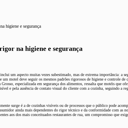
 na higiene e segurança
rigor na higiene e segurança
, inclui um aspecto muitas vezes subestimado, mas de extrema importância: a s
e um motel deve seguir os mesmos padrões rigorosos de higiene e controle de qu
ia Grosso, especializada em segurança dos alimentos, ressalta que motéis que of
vel e pela ausência de contato visual do cliente com a cozinha, seguindo a r
ente surge é a de cozinhas visíveis ou de processos que o público pode acomp
nsumidor ainda mais dependentes do rigor técnico e da conformidade com as no
entes aos dos mais conceituados restaurantes de rua, um compromisso que exig