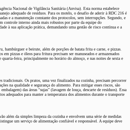
gência Nacional de Vigilância Sanitária (Anvisa). Esta norma estabelece
 manejo adequado de resíduos. Para os motéis, o desafio de aderir à RDC 216 é
nadas e a manutenção constante dos protocolos, sem interrupções. Segundo, e
 um controle interno ainda mais robustos por parte da equipe do
dade à sua aplicação prática, demandando uma gestão de risco contínua e a
 hambúrguer e beirute, além de porções de batata frita e carne, e pizzas.
os em pizzas e óleos para fritura precisam ser manuseados e armazenados
 quarta-feira, principalmente no horário do almoço, e nas noites de sexta e
s tradicionais. Os pratos, uma vez finalizados na cozinha, precisam percorrer
ações na qualidade e segurança do alimento. Para mitigar esses riscos, são
 embalagem) das áreas “sujas” (lavagem de louça, descarte de resíduos). Essa
tos adequados para manter a temperatura dos alimentos durante o transporte
s vão além da simples limpeza da cozinha e envolvem uma série de medidas
distingue um serviço de alimentação confiável e responsável. A equipe deve