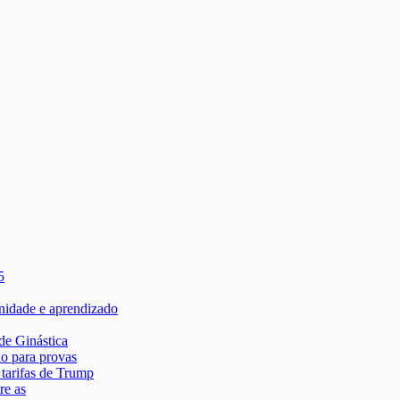
5
rnidade e aprendizado
de Ginástica
ão para provas
tarifas de Trump
re as