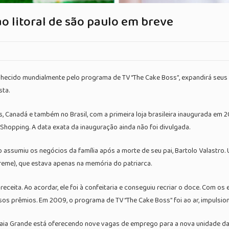
ao litoral de são paulo em breve
ecido mundialmente pelo programa de TV “The Cake Boss”, expandirá seus ne
sta.
 Canadá e também no Brasil, com a primeira loja brasileira inaugurada em 201
a Shopping. A data exata da inauguração ainda não foi divulgada.
 assumiu os negócios da família após a morte de seu pai, Bartolo Valastro. 
reme), que estava apenas na memória do patriarca.
eceita. Ao acordar, ele foi à confeitaria e conseguiu recriar o doce. Com o
sos prêmios. Em 2009, o programa de TV “The Cake Boss” foi ao ar, impulsio
aia Grande está oferecendo nove vagas de emprego para a nova unidade da c