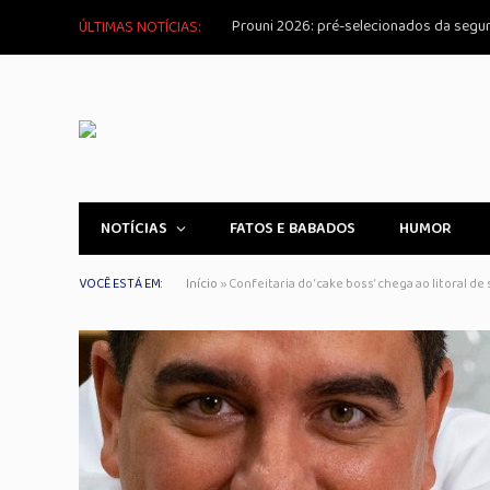
ÚLTIMAS NOTÍCIAS:
NOTÍCIAS
FATOS E BABADOS
HUMOR
VOCÊ ESTÁ EM:
Início
»
Confeitaria do ‘cake boss’ chega ao litoral d