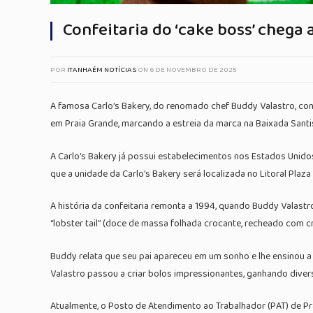
Confeitaria do ‘cake boss’ chega 
POR
ITANHAÉM NOTÍCIAS
ON
6 DE NOVEMBRO DE 2025
A famosa Carlo’s Bakery, do renomado chef Buddy Valastro, conh
em Praia Grande, marcando a estreia da marca na Baixada Santi
A Carlo’s Bakery já possui estabelecimentos nos Estados Unidos,
que a unidade da Carlo’s Bakery será localizada no Litoral Plaz
A história da confeitaria remonta a 1994, quando Buddy Valastro
“lobster tail” (doce de massa folhada crocante, recheado com c
Buddy relata que seu pai apareceu em um sonho e lhe ensinou a r
Valastro passou a criar bolos impressionantes, ganhando diver
Atualmente, o Posto de Atendimento ao Trabalhador (PAT) de Pr