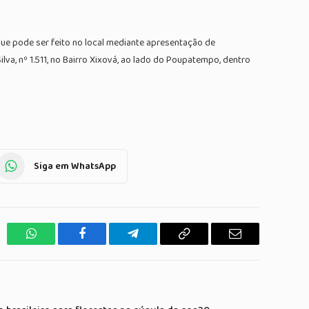
ue pode ser feito no local mediante apresentação de
va, nº 1.511, no Bairro Xixová, ao lado do Poupatempo, dentro
Siga em WhatsApp
WhatsApp
Facebook
Telegrama
Copiar
E-
Link
mail