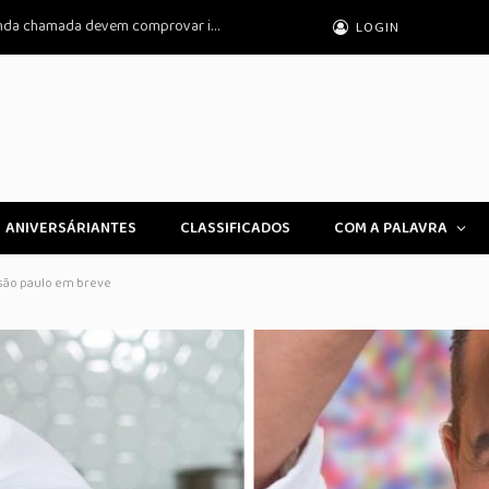
Prouni 2026: pré-selecionados da segunda chamada devem comprovar informações
LOGIN
ANIVERSÁRIANTES
CLASSIFICADOS
COM A PALAVRA
e são paulo em breve