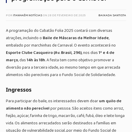
POR
ITANHAÉM NOTÍCIAS
ON
28 DE FEVEREIRO DE 2025
BAIXADA SANTISTA
A programação do Cubatão Folia 2025 contará com diversas
atrações, incluindo o
Baile de Máscaras da Melhor Idade
,
embalado por marchinhas de Carnaval. O evento acontecerá no
Esporte Clube Casqueiro (Av. Brasil, 296)
, nos dias
1º e 4 de
março
, das
14h às 18h
. A festa tem como objetivo promover a
diversão para a terceira idade, ao mesmo tempo em que arrecada
alimentos não perecíveis para o Fundo Social de Solidariedade.
Ingressos
Para participar do baile, os interessados devem doar
um quilo de
alimento não perecível
por pessoa. São aceitos itens como arroz,
feijão, açúcar, farinha de trigo, macarrão, café, fubá, óleo e leite longa
vida. Os alimentos arrecadados serão destinados a famílias em
situação de vulnerabilidade social, por meio do Fundo Social de