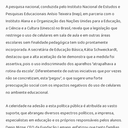
A pesquisa nacional, conduzida pelo Instituto Nacional de Estudos e
Pesquisas Educacionais Anísio Teixeira (Inep), em parceria com o
Instituto Alana e a Organização das Nações Unidas para a Educação,
a Ciência e a Cultura (Unesco) no Brasil, revela que a legislação que
restringe o uso de celulares em sala de aula e em outras áreas
escolares sem finalidade pedagógica tem sido prontamente
incorporada. A secretária de Educação Básica, Kátia Schweickardt,
destacou que a alta aceitação da lei demonstra que a medida foi
assertiva, pois o uso indiscriminado dos aparelhos “atrapalhava a
rotina da escola”. Diferentemente de outras iniciativas que por vezes
não se concretizam, esta “pegou”, o que sugere uma forte
preocupação social com os impactos negativos do uso de celulares
no ambiente educacional.
A celeridade na adesão a esta política pública é atribuída ao vasto
suporte, que abrangeu diversos espectros políticos, a imprensa,
especialistas em educação e os próprios responsáveis pelos alunos.
Denis Mizne, CEO da Fundação Lemann, enfatizou que tanto famílias