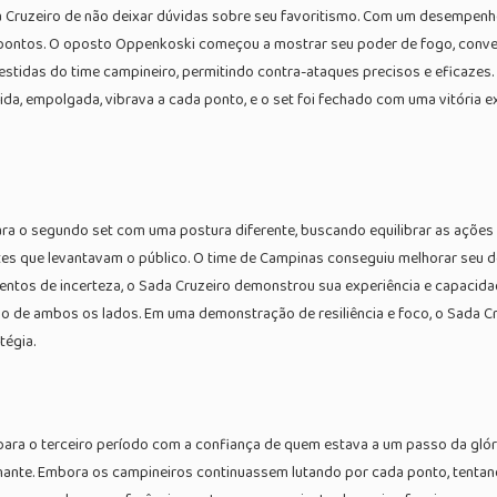
a Cruzeiro de não deixar dúvidas sobre seu favoritismo. Com um desempenho
s pontos. O oposto Oppenkoski começou a mostrar seu poder de fogo, conve
nvestidas do time campineiro, permitindo contra-ataques precisos e eficazes
ida, empolgada, vibrava a cada ponto, e o set foi fechado com uma vitória e
ara o segundo set com uma postura diferente, buscando equilibrar as ações 
tes que levantavam o público. O time de Campinas conseguiu melhorar seu d
entos de incerteza, o Sada Cruzeiro demonstrou sua experiência e capacid
o de ambos os lados. Em uma demonstração de resiliência e foco, o Sada Cr
tégia.
ara o terceiro período com a confiança de quem estava a um passo da glória
ante. Embora os campineiros continuassem lutando por cada ponto, tentand