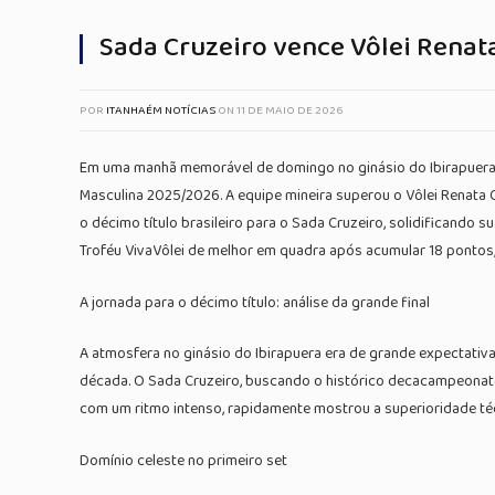
Sada Cruzeiro vence Vôlei Renat
POR
ITANHAÉM NOTÍCIAS
ON
11 DE MAIO DE 2026
Em uma manhã memorável de domingo no ginásio do Ibirapuera, 
Masculina 2025/2026. A equipe mineira superou o Vôlei Renata C
o décimo título brasileiro para o Sada Cruzeiro, solidificand
Troféu VivaVôlei de melhor em quadra após acumular 18 pontos, 
A jornada para o décimo título: análise da grande final
A atmosfera no ginásio do Ibirapuera era de grande expectativa
década. O Sada Cruzeiro, buscando o histórico decacampeonato
com um ritmo intenso, rapidamente mostrou a superioridade téc
Domínio celeste no primeiro set