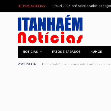
ÚLTIMAS NOTÍCIAS:
NOTÍCIAS
FATOS E BABADOS
HUMOR
VOCÊ ESTÁ EM:
Início
»
Sada Cruzeiro vence Vôlei Renata e se torn