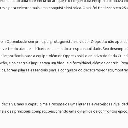
uou sendo uma referência no ataque, e o conjunto da equipe funcionava co
rava para celebrar mais uma conquista histórica. O set foi finalizado em 25
ve em Oppenkoski seu principal protagonista individual. O oposto não apena
ertendo ataques difíceis e assumindo a responsabilidade. Seu desempenho 
 importância para a equipe. Além de Oppenkoski, o coletivo do Sada Cruzei
epção, e os centrais impuseram um bloqueio formidável, além de contribuíre
nica, foram pilares essenciais para a conquista do decacampeonato, mostr
decisiva, mas o capítulo mais recente de uma intensa e respeitosa rivalidad
nais das principais competições, criando uma dinâmica de confrontos épicos 