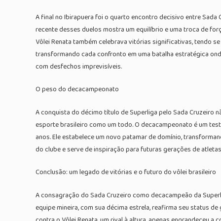
A final no Ibirapuera foi o quarto encontro decisivo entre Sad
recente desses duelos mostra um equilíbrio e uma troca de forç
Vôlei Renata também celebrava vitórias significativas, tendo s
transformando cada confronto em uma batalha estratégica onde o
com desfechos imprevisíveis.
O peso do decacampeonato
A conquista do décimo título de Superliga pelo Sada Cruzeiro n
esporte brasileiro como um todo. O decacampeonato é um testem
anos. Ele estabelece um novo patamar de domínio, transformando
do clube e serve de inspiração para futuras gerações de atletas
Conclusão: um legado de vitórias e o futuro do vôlei brasileiro
A consagração do Sada Cruzeiro como decacampeão da Superliga
equipe mineira, com sua décima estrela, reafirma seu status de g
contra o Vôlei Renata, um rival à altura, apenas engrandeceu 