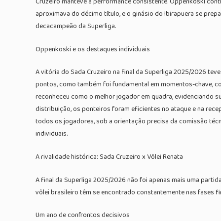
Cruzeiro manteve a performance consistente. Oppenkoski contin
aproximava do décimo título, e o ginásio do Ibirapuera se prepa
decacampeão da Superliga.
Oppenkoski e os destaques individuais
A vitória do Sada Cruzeiro na final da Superliga 2025/2026 te
pontos, como também foi fundamental em momentos-chave, conv
reconheceu como o melhor jogador em quadra, evidenciando sua
distribuição, os ponteiros foram eficientes no ataque e na rec
todos os jogadores, sob a orientação precisa da comissão téc
individuais.
A rivalidade histórica: Sada Cruzeiro x Vôlei Renata
A final da Superliga 2025/2026 não foi apenas mais uma partida 
vôlei brasileiro têm se encontrado constantemente nas fases fi
Um ano de confrontos decisivos