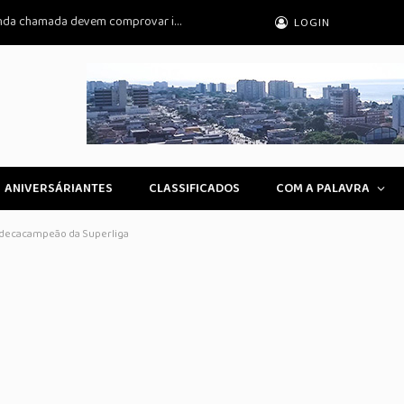
Prouni 2026: pré-selecionados da segunda chamada devem comprovar informações
LOGIN
ANIVERSÁRIANTES
CLASSIFICADOS
COM A PALAVRA
a decacampeão da Superliga