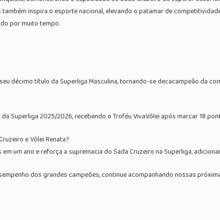
s também inspira o esporte nacional, elevando o patamar de competitividade 
ado por muito tempo.
u seu décimo título da Superliga Masculina, tornando-se decacampeão da co
l da Superliga 2025/2026, recebendo o Troféu VivaVôlei após marcar 18 pon
 Cruzeiro e Vôlei Renata?
s em um ano e reforça a supremacia do Sada Cruzeiro na Superliga, adicionan
o desempenho dos grandes campeões, continue acompanhando nossas próxim