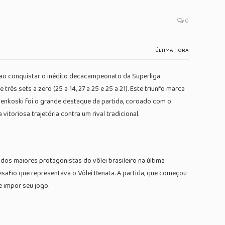
0
ÚLTIMA HORA
 ao conquistar o inédito decacampeonato da Superliga
s sets a zero (25 a 14, 27 a 25 e 25 a 21). Este triunfo marca
penkoski foi o grande destaque da partida, coroado com o
toriosa trajetória contra um rival tradicional.
dos maiores protagonistas do vôlei brasileiro na última
safio que representava o Vôlei Renata. A partida, que começou
e impor seu jogo.