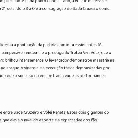
m precisão. A cada ponto conquistado, a equipe mineira se
 a 21, selando o 3 a 0 e a consagração do Sada Cruzeiro como
s liderou a pontuação da partida com impressionantes 18
impecável rendeu-lhe o prestigiado Troféu VivaVôlei, que o
ro brilhou intensamente. O levantador demonstrou maestria na
m no ataque. A sinergia e a execução tática demonstradas por
ando que o sucesso da equipe transcende as performances
e entre Sada Cruzeiro e Vôlei Renata. Estes dois gigantes do
que eleva o nível do esporte e a expectativa dos fãs.