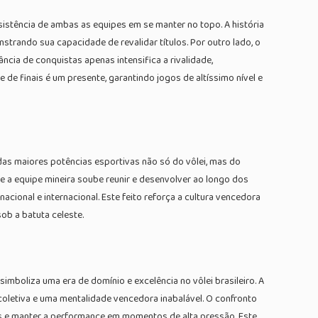
sistência de ambas as equipes em se manter no topo. A história
strando sua capacidade de revalidar títulos. Por outro lado, o
ncia de conquistas apenas intensifica a rivalidade,
de finais é um presente, garantindo jogos de altíssimo nível e
das maiores potências esportivas não só do vôlei, mas do
e a equipe mineira soube reunir e desenvolver ao longo dos
ional e internacional. Este feito reforça a cultura vencedora
ob a batuta celeste.
boliza uma era de domínio e excelência no vôlei brasileiro. A
a coletiva e uma mentalidade vencedora inabalável. O confronto
os e manter a performance em momentos de alta pressão. Este