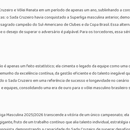
a Cruzeiro e Vôlei Renata em um período de apenas um ano, sublinhando a con
as: o Sada Cruzeiro havia conquistado a Superliga masculina anterior, demon
e sagrado campeão do Sul-Americano de Clubes e da Copa Brasil. Essa alternâ
 desejo de superar o adversário é palpável. Para os torcedores, essa série 
ão é apenas um feito estatístico; ela cimenta o legado da equipe como uma 
unho da excelência contínua, da gestão eficiente e do talento inegável qu
 o Sada Cruzeiro em uma referência de sucesso e longevidade no cenário nac
 e equipes, consolidando uma era de ouro para o vôlei masculino brasileiro s
 Masculina 2025/2026 transcende a vitória de um único campeonato; ela sim
igante, fruto de um trabalho contínuo que alia talento individual, estratégi
a conquista, demonstrando a capacidade do Sada Cruzeiro de superar desafi