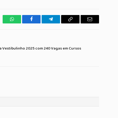
WhatsApp
Facebook
Telegrama
Copiar
E-
Link
mail
ra Vestibulinho 2025 com 240 Vagas em Cursos