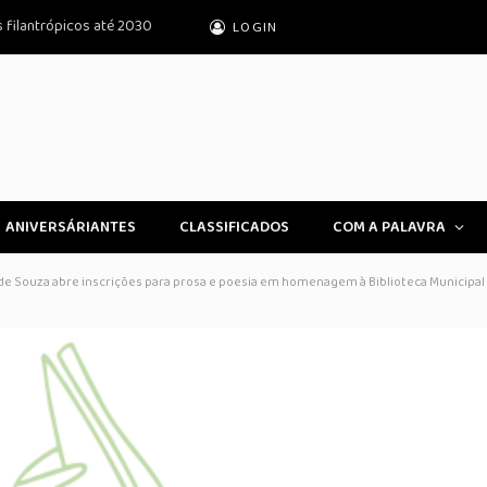
s filantrópicos até 2030
LOGIN
ANIVERSÁRIANTES
CLASSIFICADOS
COM A PALAVRA
io de Souza abre inscrições para prosa e poesia em homenagem à Biblioteca Municipa