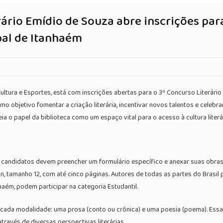
erário Emídio de Souza abre inscrições pa
al de Itanhaém
ultura e Esportes, está com inscrições abertas para o 3º Concurso Literário
como objetivo fomentar a criação literária, incentivar novos talentos e cele
ia o papel da biblioteca como um espaço vital para o acesso à cultura liter
, os candidatos devem preencher um formulário específico e anexar suas ob
 tamanho 12, com até cinco páginas. Autores de todas as partes do Brasil
haém, podem participar na categoria Estudantil.
cada modalidade: uma prosa (conto ou crônica) e uma poesia (poema). Essa
través de diversas perspectivas literárias.