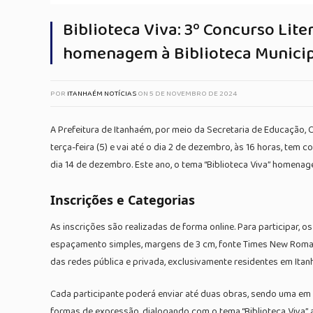
Biblioteca Viva: 3º Concurso Lit
homenagem à Biblioteca Municip
POR
ITANHAÉM NOTÍCIAS
ON
5 DE NOVEMBRO DE 2024
A Prefeitura de Itanhaém, por meio da Secretaria de Educação, C
terça-feira (5) e vai até o dia 2 de dezembro, às 16 horas, tem 
dia 14 de dezembro. Este ano, o tema “Biblioteca Viva” homenage
Inscrições e Categorias
As inscrições são realizadas de forma online. Para participar
espaçamento simples, margens de 3 cm, fonte Times New Roman,
das redes pública e privada, exclusivamente residentes em Itan
Cada participante poderá enviar até duas obras, sendo uma em 
formas de expressão, dialogando com o tema “Biblioteca Viva” a