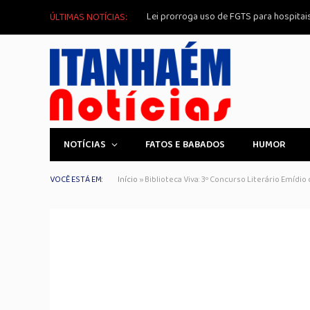
Lei prorroga uso de FGTS para hospitai
ÚLTIMAS NOTÍCIAS:
NOTÍCIAS
FATOS E BABADOS
HUMOR
VOCÊ ESTÁ EM:
Início
»
Biblioteca Viva: 3º Concurso Literário Emíd