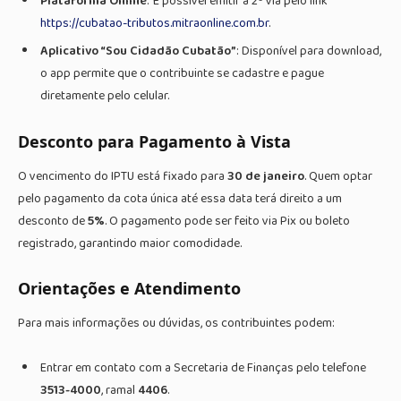
Plataforma Online
: É possível emitir a 2ª via pelo link
https://cubatao-tributos.mitraonline.com.br
.
Aplicativo “Sou Cidadão Cubatão”
: Disponível para download,
o app permite que o contribuinte se cadastre e pague
diretamente pelo celular.
Desconto para Pagamento à Vista
O vencimento do IPTU está fixado para
30 de janeiro
. Quem optar
pelo pagamento da cota única até essa data terá direito a um
desconto de
5%
. O pagamento pode ser feito via Pix ou boleto
registrado, garantindo maior comodidade.
Orientações e Atendimento
Para mais informações ou dúvidas, os contribuintes podem:
Entrar em contato com a Secretaria de Finanças pelo telefone
3513-4000
, ramal
4406
.