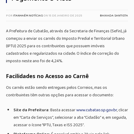
POR
ITANHAÉM NOTÍCIAS
ON
15 DE JANEIRO DE 2025
BAIXADA SANTISTA
A Prefeitura de Cubatão, através da Secretaria de Finanças (Sefin), já
começou a enviar os carnês do Imposto Predial e Territorial Urbano
(IPTU) 2025 para os contribuintes que possuem imóveis
cadastrados e regularizados na cidade. O índice de correção do
imposto neste ano foi de 4,24%.
Facilidades no Acesso ao Carnê
Os carnês estão sendo entregues pelos Correios, mas os
contribuintes têm outras opções para acessar o documento:
Site da Prefeitura
: Basta acessar
www.cubatao.sp.gov.br
, clicar
em “Carta de Serviços”, selecionar a aba “Cidadão” e, em seguida,
acessar o ícone “IPTU, Taxas e ISS 2025”.