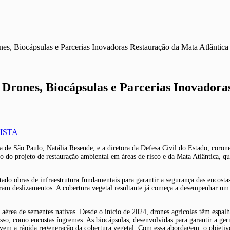
s, Biocápsulas e Parcerias Inovadoras Restauração da Mata Atlântica
Drones, Biocápsulas e Parcerias Inovadoras
ISTA
ica de São Paulo, Natália Resende, e a diretora da Defesa Civil do Estado, coro
do projeto de restauração ambiental em áreas de risco e da Mata Atlântica, que
o obras de infraestrutura fundamentais para garantir a segurança das encosta
eram deslizamentos. A cobertura vegetal resultante já começa a desempenhar um
ão aérea de sementes nativas. Desde o início de 2024, drones agrícolas têm es
cesso, como encostas íngremes. As biocápsulas, desenvolvidas para garantir a g
em a rápida regeneração da cobertura vegetal. Com essa abordagem, o objetivo