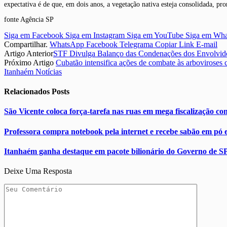
expectativa é de que, em dois anos, a vegetação nativa esteja consolidada, p
fonte Agência SP
Siga em Facebook
Siga em Instagram
Siga em YouTube
Siga em Wh
Compartilhar.
WhatsApp
Facebook
Telegrama
Copiar Link
E-mail
Artigo Anterior
STF Divulga Balanço das Condenações dos Envolvidos
Próximo Artigo
Cubatão intensifica ações de combate às arboviroses
Itanhaém Notícias
Relacionados
Posts
São Vicente coloca força-tarefa nas ruas em mega fiscalização co
Professora compra notebook pela internet e recebe sabão em pó 
Itanhaém ganha destaque em pacote bilionário do Governo de SP
Deixe Uma Resposta