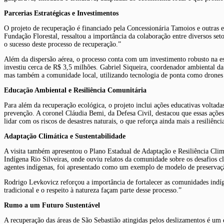
Parcerias Estratégicas e Investimentos
O projeto de recuperação é financiado pela Concessionária Tamoios e outras 
Fundação Florestal, ressaltou a importância da colaboração entre diversos set
o sucesso deste processo de recuperação.”
Além da dispersão aérea, o processo conta com um investimento robusto na es
investiu cerca de R$ 3,5 milhões. Gabriel Siqueira, coordenador ambiental d
mas também a comunidade local, utilizando tecnologia de ponta como drones e i
Educação Ambiental e Resiliência Comunitária
Para além da recuperação ecológica, o projeto inclui ações educativas voltadas
prevenção. A coronel Cláudia Bemi, da Defesa Civil, destacou que essas açõe
lidar com os riscos de desastres naturais, o que reforça ainda mais a resiliên
Adaptação Climática e Sustentabilidade
A visita também apresentou o Plano Estadual de Adaptação e Resiliência Climá
Indígena Rio Silveiras, onde ouviu relatos da comunidade sobre os desafios c
agentes indígenas, foi apresentado como um exemplo de modelo de preservação
Rodrigo Levkovicz reforçou a importância de fortalecer as comunidades indí
tradicional e o respeito à natureza façam parte desse processo.”
Rumo a um Futuro Sustentável
A recuperação das áreas de São Sebastião atingidas pelos deslizamentos é u