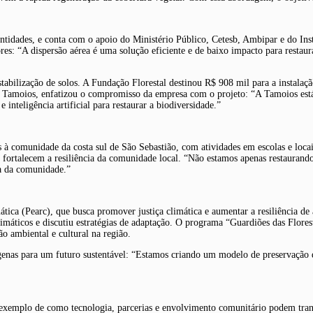
entidades, e conta com o apoio do Ministério Público, Cetesb, Ambipar e do Ins
ores: “A dispersão aérea é uma solução eficiente e de baixo impacto para restau
tabilização de solos. A Fundação Florestal destinou R$ 908 mil para a instala
a Tamoios, enfatizou o compromisso da empresa com o projeto: “A Tamoios está
nteligência artificial para restaurar a biodiversidade.”
 à comunidade da costa sul de São Sebastião, com atividades em escolas e locais 
s fortalecem a resiliência da comunidade local. “Não estamos apenas restauran
cia da comunidade.”
tica (Pearc), que busca promover justiça climática e aumentar a resiliência de 
limáticos e discutiu estratégias de adaptação. O programa “Guardiões das Flore
 ambiental e cultural na região.
genas para um futuro sustentável: “Estamos criando um modelo de preservação q
m exemplo de como tecnologia, parcerias e envolvimento comunitário podem tr