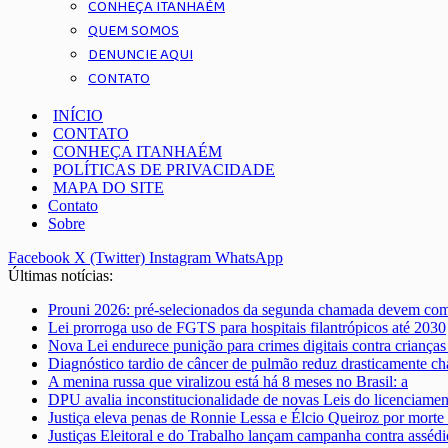
CONHEÇA ITANHAÉM
QUEM SOMOS
DENUNCIE AQUI
CONTATO
INÍCIO
CONTATO
CONHEÇA ITANHAÉM
POLÍTICAS DE PRIVACIDADE
MAPA DO SITE
Contato
Sobre
Facebook
X (Twitter)
Instagram
WhatsApp
Últimas notícias:
Prouni 2026: pré-selecionados da segunda chamada devem co
Lei prorroga uso de FGTS para hospitais filantrópicos até 2030
Nova Lei endurece punição para crimes digitais contra crianças
Diagnóstico tardio de câncer de pulmão reduz drasticamente ch
A menina russa que viralizou está há 8 meses no Brasil: a
DPU avalia inconstitucionalidade de novas Leis do licenciame
Justiça eleva penas de Ronnie Lessa e Élcio Queiroz por morte
Justiças Eleitoral e do Trabalho lançam campanha contra assédi