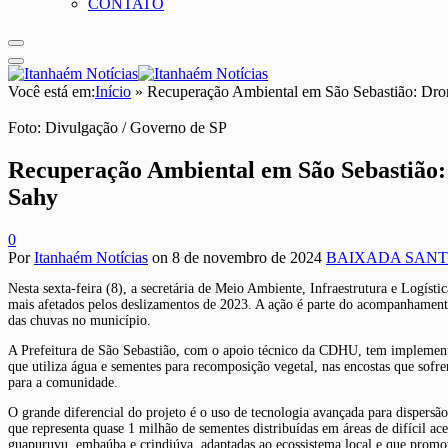
CONTATO
Você está em:
Início
»
Recuperação Ambiental em São Sebastião: Drone
Foto: Divulgação / Governo de SP
Recuperação Ambiental em São Sebastião: 
Sahy
0
Por
Itanhaém Notícias
on
8 de novembro de 2024
BAIXADA SANT
Nesta sexta-feira (8), a secretária de Meio Ambiente, Infraestrutura e Logíst
mais afetados pelos deslizamentos de 2023. A ação é parte do acompanhamento 
das chuvas no município.
A Prefeitura de São Sebastião, com o apoio técnico da CDHU, tem implementad
que utiliza água e sementes para recomposição vegetal, nas encostas que sofr
para a comunidade.
O grande diferencial do projeto é o uso de tecnologia avançada para dispers
que representa quase 1 milhão de sementes distribuídas em áreas de difícil a
guapuruvu, embaúba e crindiúva, adaptadas ao ecossistema local e que promov