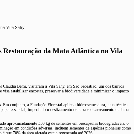
 na Vila Sahy
 Restauração da Mata Atlântica na Vila
nel Cláudia Bemi, visitaram a Vila Sahy, em São Sebastião, um dos bairros
 visa estabilizar encostas, preservar a biodiversidade e minimizar o impacto
s. Em conjunto, a Fundação Florestal aplicou hidrossemeadura, uma técnica
 papel essencial, impedindo o deslizamento de terra e o carreamento de lama
palhado aproximadamente 350 kg de sementes em biocápsulas biodegradáveis, o
erminação em condições adversas, incluem sementes de espécies pioneiras como
 é que 70% da área afetada esteja regenerada até 2026.