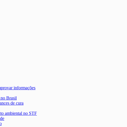
mprovar informações
 no Brasil
ances de cura
nto ambiental no STF
 de
o